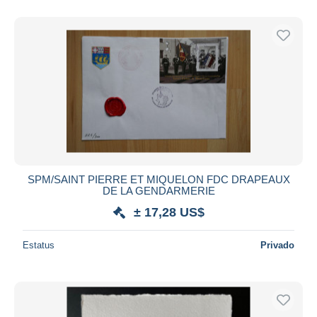
Sólo con descuento
Envío gratis
Métodos de pago
PayPal
Transferencia bancaria
Visa
Mastercard
Bancontact
iDeal
SPM/SAINT PIERRE ET MIQUELON FDC DRAPEAUX
DE LA GENDARMERIE
Maestro
± 17,28 US$
Deseleccionar todo
Estatus
Privado
Residencia del vendedor
Mundo entero