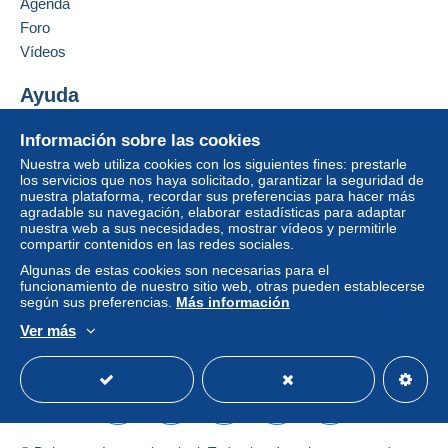
Agenda
Foro
Vídeos
Ayuda
Centro de ayuda
Información sobre las cookies
Comprar en Delcampe
Nuestra web utiliza cookies con los siguientes fines: prestarle
Vender en Delcampe
los servicios que nos haya solicitado, garantizar la seguridad de
nuestra plataforma, recordar sus preferencias para hacer más
Una página securizada
agradable su navegación, elaborar estadísticas para adaptar
nuestra web a sus necesidades, mostrar vídeos y permitirle
compartir contenidos en las redes sociales.
Algunas de estas cookies son necesarias para el
funcionamiento de nuestro sitio web, otras pueden establecerse
según sus preferencias.
Más información
Ver más
Español
USD
Modo estándar
America/