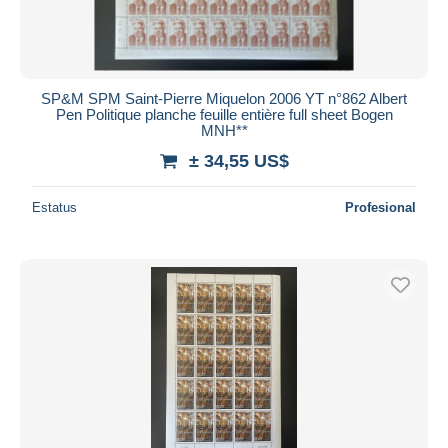
Duration
Todas las duraciones
Nuevo desde
Días
SP&M SPM Saint-Pierre Miquelon 2006 YT n°862 Albert
Pen Politique planche feuille entière full sheet Bogen
Cerrando dentro
MNH**
horas
de
± 34,55 US$
Precio
Estatus
Profesional
De
a
US$
US$
Sólo con descuento
Envío gratis
Métodos de pago
PayPal
Transferencia bancaria
Visa
Mastercard
Bancontact