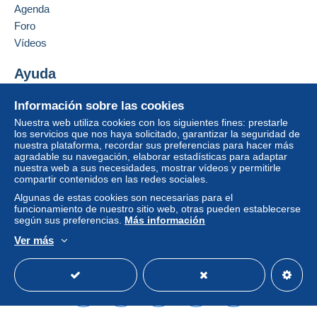
Agenda
Foro
Vídeos
Ayuda
Centro de ayuda
Información sobre las cookies
Comprar en Delcampe
Nuestra web utiliza cookies con los siguientes fines: prestarle
Vender en Delcampe
los servicios que nos haya solicitado, garantizar la seguridad de
nuestra plataforma, recordar sus preferencias para hacer más
Una página securizada
agradable su navegación, elaborar estadísticas para adaptar
nuestra web a sus necesidades, mostrar vídeos y permitirle
compartir contenidos en las redes sociales.
Algunas de estas cookies son necesarias para el
funcionamiento de nuestro sitio web, otras pueden establecerse
según sus preferencias.
Más información
Ver más
Español
USD
Modo estándar
America/