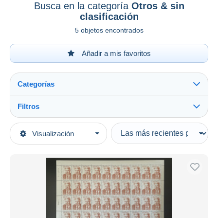
Busca en la categoría
Otros & sin
clasificación
5 objetos encontrados
Añadir a mis favoritos
Categorías
Filtros
Ver todo
Tipo de venta
Visualización
Categorías principales
Activas
Sellos
Precios fijos
América
Subasta con ofertas
San Pedro y Miquelón
Subastas sin pujas
2000-2009
Casa de subastas
Vendidos
Otros & sin clasificación