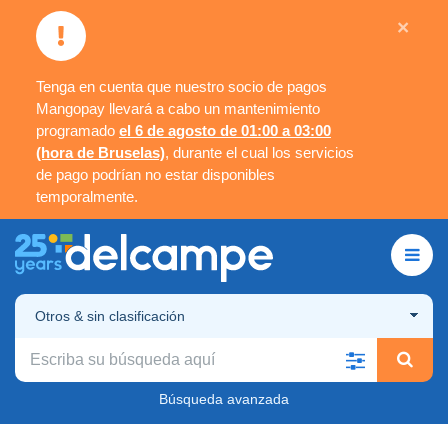
×
Tenga en cuenta que nuestro socio de pagos
Mangopay llevará a cabo un mantenimiento
programado
el 6 de agosto de 01:00 a 03:00
(hora de Bruselas)
, durante el cual los servicios
de pago podrían no estar disponibles
temporalmente.
Otros & sin clasificación
Búsqueda avanzada