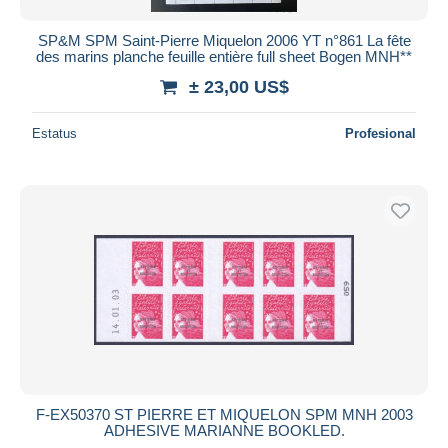
iDeal
SP&M SPM Saint-Pierre Miquelon 2006 YT n°861 La fête
Maestro
des marins planche feuille entière full sheet Bogen MNH**
Deseleccionar todo
± 23,00 US$
Residencia del vendedor
Estatus
Profesional
Mundo entero
Aplicar
F-EX50370 ST PIERRE ET MIQUELON SPM MNH 2003
ADHESIVE MARIANNE BOOKLED.