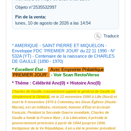
Objeto n°2535532997
Fin de la venta:
lunes, 10 de agosto de 2026 a las 14:54
Traducir
* AMERIQUE - SAINT PIERRE ET MIQUELON -
Enveloppe FDC 'PREMIER JOUR' du 22 11 1990 - N°
532A (YT) - Centenaire de la naissance de CHARLES
DE GAULLE (1890 - 1970)
* Excellent État -
Avec Empreinte Philatélique
'PREMIER JOUR'
- Voir Scan Recto/Verso
* Thème : Célébrité Anc(0) + Histoire Anc(0)
Charles de Gaulle, couramment appelé le général de Gaulle ou
simplement le Général
, né le 22 novembre 1890 à Lille (Nord) et
mort le 9 novembre 1970 à Colombey-les-Deux-Églises (Haute-
Marne), est un militaire, résistant, homme d'État et écrivain
français. Pendant la Seconde Guerre mondiale, Charles de
Gaulle a fondé la France libre ; à la Libération, il préside le
gouvernement provisoire à partir de 1944 jusqu'en 1946.
Instigateur de la Ve République, il en a été le premier président