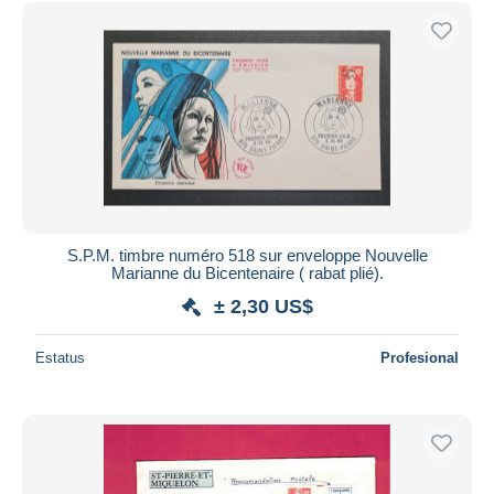
Sólo con descuento
Envío gratis
Métodos de pago
PayPal
Transferencia bancaria
Visa
Mastercard
Bancontact
iDeal
S.P.M. timbre numéro 518 sur enveloppe Nouvelle
Marianne du Bicentenaire ( rabat plié).
Maestro
± 2,30 US$
Deseleccionar todo
Estatus
Profesional
Residencia del vendedor
Mundo entero