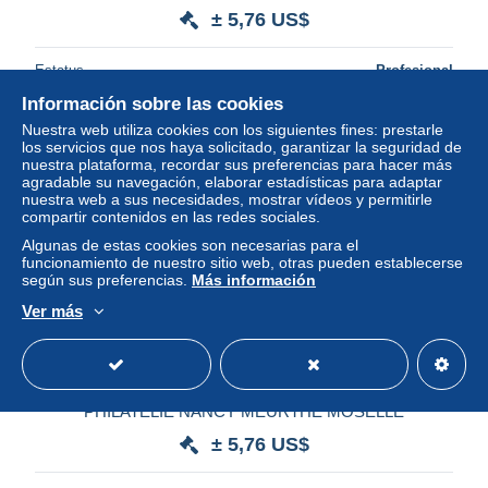
± 5,76 US$
Estatus
Profesional
Información sobre las cookies
Nuestra web utiliza cookies con los siguientes fines: prestarle
los servicios que nos haya solicitado, garantizar la seguridad de
nuestra plataforma, recordar sus preferencias para hacer más
agradable su navegación, elaborar estadísticas para adaptar
nuestra web a sus necesidades, mostrar vídeos y permitirle
compartir contenidos en las redes sociales.
Algunas de estas cookies son necesarias para el
funcionamiento de nuestro sitio web, otras pueden establecerse
según sus preferencias.
Más información
Ver más
32821# MARIANNE BRIAT VALEUR PERMANENTE
LETTRE obl 975 ST PIERRE ET MIQUELON 1998
PHILATELIE NANCY MEURTHE MOSELLE
± 5,76 US$