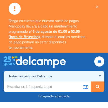
×
Tenga en cuenta que nuestro socio de pagos
Mangopay llevará a cabo un mantenimiento
programado
el 6 de agosto de 01:00 a 03:00
(hora de Bruselas)
, durante el cual los servicios
de pago podrían no estar disponibles
temporalmente.
Todas las páginas Delcampe
Búsqueda avanzada