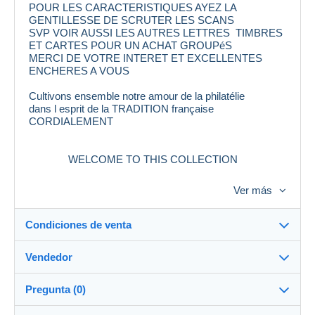
POUR LES CARACTERISTIQUES AYEZ LA
GENTILLESSE DE SCRUTER LES SCANS
SVP VOIR AUSSI LES AUTRES LETTRES TIMBRES
ET CARTES POUR UN ACHAT GROUPéS
MERCI DE VOTRE INTERET ET EXCELLENTES
ENCHERES A VOUS
Cultivons ensemble notre amour de la philatélie
dans l esprit de la TRADITION française
CORDIALEMENT
WELCOME TO THIS COLLECTION
THANKS FOR YOUR VISIT . PLEASE SEE THE
Ver más
SCANS
GOOD AUCTION FOR EVERYBODY
Condiciones de venta
&&&&&&&&&&&&&&&&&&&&&&&&&&&&&&&&&&&&
&&&&&&&&&&&&&&&&&&&&&&&&&&&
Vendedor
Destino:
Ver la lista de países
Pregunta (0)
SERIEUX
100%
(6911x)
Entrega en persona: