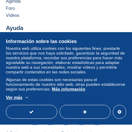
Agenda
Un pago que no pase por
el sistema de pago
Foro
integrado a la página
será reembolsado por el
vendedor al comprador. Una compra no pagada
Vídeos
puede tener consecuencias en la cuenta del
comprador.
Ayuda
Si las condiciones de venta del vendedor incluyen
Centro de ayuda
Información sobre las cookies
cláusulas relativas al pago, estas se considerarán
Comprar en Delcampe
Nuestra web utiliza cookies con los siguientes fines: prestarle
nulas. Las condiciones de pago de la página web
Vender en Delcampe
los servicios que nos haya solicitado, garantizar la seguridad de
Delcampe, tal y como se definen en las
nuestra plataforma, recordar sus preferencias para hacer más
Una página securizada
condiciones de uso
, son las únicas aplicables.
agradable su navegación, elaborar estadísticas para adaptar
nuestra web a sus necesidades, mostrar vídeos y permitirle
Las compras deben pagarse en un plazo de
14
compartir contenidos en las redes sociales.
días
a partir de la recepción de la declaración final
Algunas de estas cookies son necesarias para el
del vendedor.
funcionamiento de nuestro sitio web, otras pueden establecerse
según sus preferencias.
Más información
Ver más
BIENVENUE A TOUS DANS CETTE BOUTIQUE
Español
USD
Modo estándar
America/
Pour lettre moins de 20 grammes tarif lettre suivie avec
le timbre avec le tarif en vigueur ,avec l emballage
Pour lettre de plus de 20 grammes tarif lettre suivie ou
recommandé ,selon ..
pour l etranger , tarifs poste française pour l etranger ,