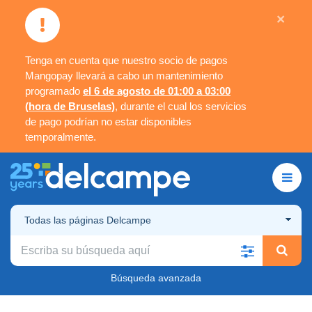
×
Tenga en cuenta que nuestro socio de pagos
Mangopay llevará a cabo un mantenimiento
programado
el 6 de agosto de 01:00 a 03:00
(hora de Bruselas)
, durante el cual los servicios
de pago podrían no estar disponibles
temporalmente.
Todas las páginas Delcampe
Búsqueda avanzada