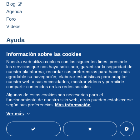
Ocultar los objetos de este vendedor
integrado a la página
será reembolsado por el
Blog
vendedor al comprador. Una compra no pagada
Agenda
puede tener consecuencias en la cuenta del
Foro
comprador.
Vídeos
Si las condiciones de venta del vendedor incluyen
cláusulas relativas al pago, estas se considerarán
Ayuda
nulas. Las condiciones de pago de la página web
Centro de ayuda
Delcampe, tal y como se definen en las
Información sobre las cookies
Comprar en Delcampe
condiciones de uso
, son las únicas aplicables.
Nuestra web utiliza cookies con los siguientes fines: prestarle
Vender en Delcampe
los servicios que nos haya solicitado, garantizar la seguridad de
Las compras deben pagarse en un plazo de
14
nuestra plataforma, recordar sus preferencias para hacer más
Una página securizada
días
a partir de la recepción de la declaración final
agradable su navegación, elaborar estadísticas para adaptar
del vendedor.
nuestra web a sus necesidades, mostrar vídeos y permitirle
compartir contenidos en las redes sociales.
Algunas de estas cookies son necesarias para el
Tarifs postaux :
funcionamiento de nuestro sitio web, otras pueden establecerse
según sus preferencias.
Más información
Attention
:
tarifs 2026
Ver más
Español
USD
Modo estándar
America/
Pour la France et un poids < 20g, je ne demande qu'une
participation de 1,00€ pour un envoi en lettre prioritaire
de 1,60€.