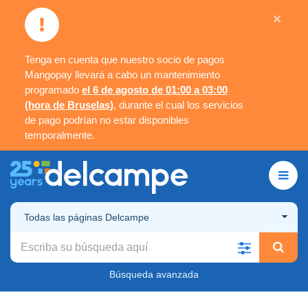
×
Tenga en cuenta que nuestro socio de pagos
Mangopay llevará a cabo un mantenimiento
programado
el 6 de agosto de 01:00 a 03:00
(hora de Bruselas)
, durante el cual los servicios
de pago podrían no estar disponibles
temporalmente.
Todas las páginas Delcampe
Búsqueda avanzada