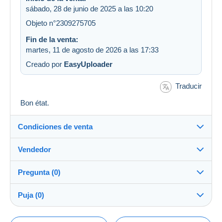
sábado, 28 de junio de 2025 a las 10:20
Objeto n°2309275705
Fin de la venta:
martes, 11 de agosto de 2026 a las 17:33
Creado por
EasyUploader
Traducir
Bon état.
Condiciones de venta
Vendedor
Detalles de las condiciones de venta
Pregunta (0)
Envío
JIVAGO32
100%
(908x)
Envío tras el pago dentro de los 4 días
Puja (0)
PRO
Tienda
Garantía:
Derecho de retracto
|
Gastos de devolución a cargo del
La venta se prolongará un minuto si se presenta una