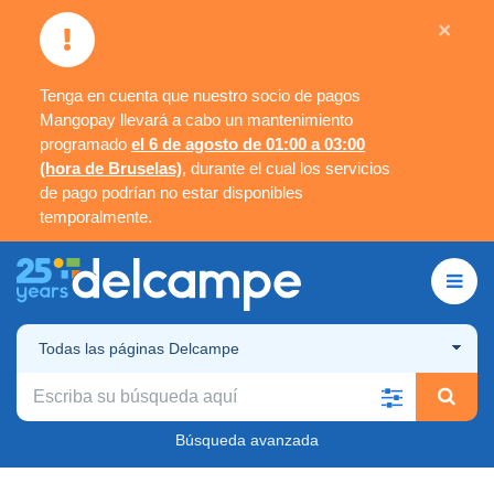
×
Tenga en cuenta que nuestro socio de pagos
Mangopay llevará a cabo un mantenimiento
programado
el 6 de agosto de 01:00 a 03:00
(hora de Bruselas)
, durante el cual los servicios
de pago podrían no estar disponibles
temporalmente.
Todas las páginas Delcampe
Búsqueda avanzada