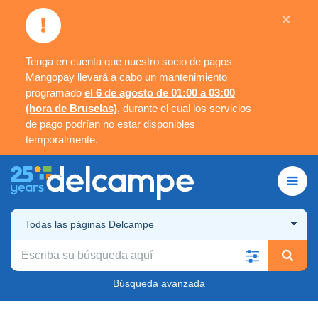
×
Tenga en cuenta que nuestro socio de pagos
Mangopay llevará a cabo un mantenimiento
programado
el 6 de agosto de 01:00 a 03:00
(hora de Bruselas)
, durante el cual los servicios
de pago podrían no estar disponibles
temporalmente.
Todas las páginas Delcampe
Búsqueda avanzada