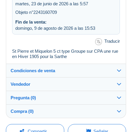
martes, 23 de junio de 2026 a las 5:57
Objeto n°2243160709
Fin de la venta:
domingo, 9 de agosto de 2026 a las 15:53
Traducir
St Pierre et Miquelon 5 ct type Groupe sur CPA une rue
en Hiver 1905 pour la Sarthe
Condiciones de venta
Vendedor
Destino:
Ver la lista de países
Pregunta (0)
genicat
100%
(6126x)
Envío:
Compra (0)
Envío después del pago
PRO
Tienda
Gastos:
A cargo del comprador
Para hacer una pregunta, debe iniciar una
Última actualización: 0:03:10
Compartir
Señalar