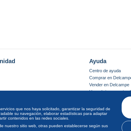
nidad
Ayuda
Centro de ayuda
Comprar en Delcamp
Vender en Delcampe
Una página securizad
 servicios que nos haya solicitado, garantizar la seguridad de
radable su navegación, elaborar estadísticas para adaptar
o estándar
tir contenidos en las redes sociales.
de nuestro sitio web, otras pueden establecerse según sus