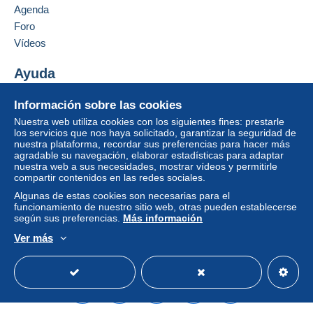
Agenda
Pago por:
Foro
Vídeos
Carta con seguimiento (formato grande/carta
grande)
Ayuda
3,60 €
Centro de ayuda
Carta certificada (formato grande/carta grande)
Información sobre las cookies
Comprar en Delcampe
(seguimiento)
Nuestra web utiliza cookies con los siguientes fines: prestarle
Vender en Delcampe
los servicios que nos haya solicitado, garantizar la seguridad de
8,97 €
nuestra plataforma, recordar sus preferencias para hacer más
Una página securizada
agradable su navegación, elaborar estadísticas para adaptar
nuestra web a sus necesidades, mostrar vídeos y permitirle
compartir contenidos en las redes sociales.
Condiciones de pago:
Algunas de estas cookies son necesarias para el
Todos los pagos se realizan mediante
tarjeta de
funcionamiento de nuestro sitio web, otras pueden establecerse
crédito/débito
o transferencia a su saldo. No se
según sus preferencias.
Más información
realizan pagos por cheque o transferencia bancaria
Ver más
directa al vendedor.
Español
USD
Modo estándar
America/
El comprador utiliza los medios de pago proporcionados
por Delcampe en la página "
Mis compras: A pagar
".
Un pago no efectuado por
tarjeta de crédito/débito
o