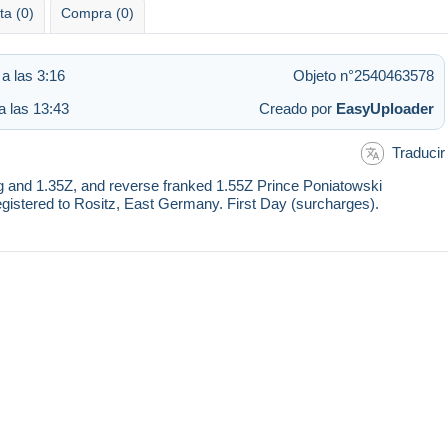
ta (0)
Compra (0)
a las 3:16
Objeto n°2540463578
a las 13:43
Creado por
EasyUploader
Traducir
 and 1.35Z, and reverse franked 1.55Z Prince Poniatowski
tered to Rositz, East Germany. First Day (surcharges).