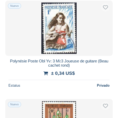
Sólo con descuento
Nuevo
Envío gratis
Métodos de pago
PayPal
Transferencia bancaria
Visa
Mastercard
Bancontact
iDeal
Polynésie Poste Obl Yv: 3 Mi:3 Joueuse de guitare (Beau
cachet rond)
Maestro
± 0,34 US$
Deseleccionar todo
Estatus
Privado
Residencia del vendedor
Mundo entero
Nuevo