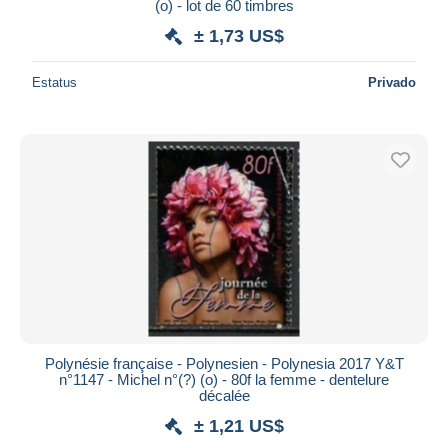
(o) - lot de 60 timbres
± 1,73 US$
Estatus
Privado
Polynésie française - Polynesien - Polynesia 2017 Y&T
n°1147 - Michel n°(?) (o) - 80f la femme - dentelure
décalée
± 1,21 US$