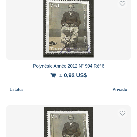
Sólo con descuento
Envío gratis
Métodos de pago
PayPal
Transferencia bancaria
Visa
Mastercard
Bancontact
Polynésie Année 2012 N° 994 Réf 6
iDeal
± 0,92 US$
Maestro
Deseleccionar todo
Estatus
Privado
Residencia del vendedor
Mundo entero