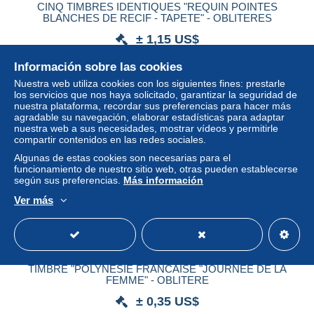
CINQ TIMBRES IDENTIQUES "REQUIN POINTES
BLANCHES DE RECIF - TAPETE" - OBLITERES
± 1,15 US$
Información sobre las cookies
Estatus
Privado
Nuestra web utiliza cookies con los siguientes fines: prestarle
los servicios que nos haya solicitado, garantizar la seguridad de
nuestra plataforma, recordar sus preferencias para hacer más
agradable su navegación, elaborar estadísticas para adaptar
nuestra web a sus necesidades, mostrar vídeos y permitirle
compartir contenidos en las redes sociales.
Algunas de estas cookies son necesarias para el
funcionamiento de nuestro sitio web, otras pueden establecerse
según sus preferencias.
Más información
Ver más
TIMBRE "POLYNESIE FRANCAISE "JOURNEE DE LA
FEMME" - OBLITERE
± 0,35 US$