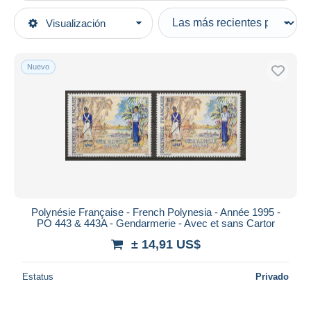
Tipo de venta
Visualización
Categorías principales
Activas
Sellos
Precios fijos
Oceanía
Nuevo
Subasta con ofertas
Polinesia Francesa
Subastas sin pujas
1990-1999
Casa de subastas
Vendidos
Nuevos
Duration
Todas las duraciones
Nuevo desde
Días
Polynésie Française - French Polynesia - Année 1995 -
PO 443 & 443A - Gendarmerie - Avec et sans Cartor
Cerrando dentro
horas
de
± 14,91 US$
Precio
Estatus
Privado
De
a
US$
US$