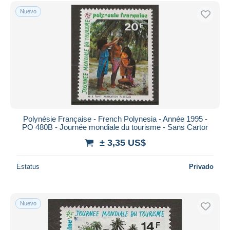
Sólo con descuento
Nuevo
Envío gratis
Métodos de pago
PayPal
Transferencia bancaria
Visa
Mastercard
Bancontact
iDeal
Polynésie Française - French Polynesia - Année 1995 -
PO 480B - Journée mondiale du tourisme - Sans Cartor
Maestro
± 3,35 US$
Deseleccionar todo
Estatus
Privado
Residencia del vendedor
Mundo entero
Nuevo