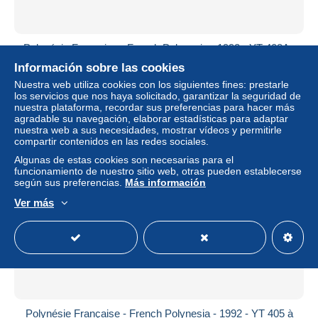
Polynésie Française - French Polynesia - 1992 - YT 408A -
La santé au rythme du cœur - Paire avec vignette centrale
Información sobre las cookies
± 2,20 US$
Nuestra web utiliza cookies con los siguientes fines: prestarle
los servicios que nos haya solicitado, garantizar la seguridad de
nuestra plataforma, recordar sus preferencias para hacer más
Estatus
Privado
agradable su navegación, elaborar estadísticas para adaptar
nuestra web a sus necesidades, mostrar vídeos y permitirle
compartir contenidos en las redes sociales.
Algunas de estas cookies son necesarias para el
Nuevo
funcionamiento de nuestro sitio web, otras pueden establecerse
según sus preferencias.
Más información
Ver más
Polynésie Française - French Polynesia - 1992 - YT 405 à