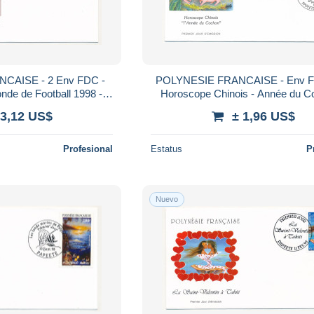
CAISE - 2 Env FDC -
POLYNESIE FRANCAISE - Env F
de de Football 1998 -
Horoscope Chinois - Année du C
/6/1998 28/10/1998
Papeete - 01 Février 1995
 3,12 US$
± 1,96 US$
Profesional
Estatus
P
Nuevo