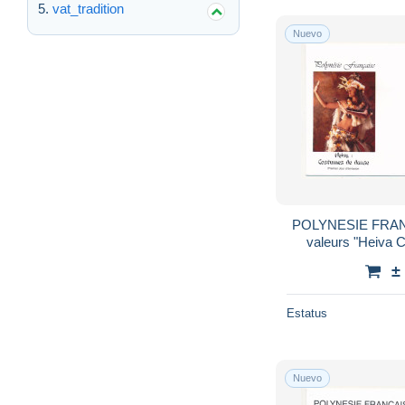
vat_tradition
Nuevo
POLYNESIE FRANC
valeurs "Heiva 
Papeete - 
±
Estatus
Nuevo