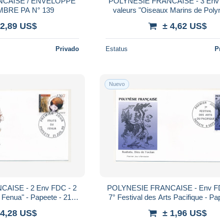
NCAISE / ENVELOPPE
POLYNESIE FRANCAISE - 3 Env 
FDC DU TIMBRE PA N° 139
valeurs "Oiseaux Marins de Polyn
Papeete - 12 Juin 1996
 2,89 US$
± 4,62 US$
Privado
Estatus
P
Nuevo
AISE - 2 Env FDC - 2
POLYNESIE FRANCAISE - Env FD
u Fenua" - Papeete - 21
7° Festival des Arts Pacifique - Pa
llet 1999
Septembre 1996
 4,28 US$
± 1,96 US$