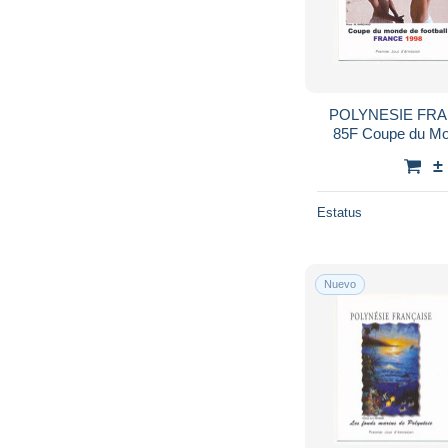
POLYNESIE FRAN
85F Coupe du Mon
Papeete - 10
±
Estatus
Nuevo