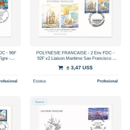
C - 96F
POLYNESIE FRANCAISE - 2 Env FDC -
igre -
92F x2 Liaison Maritime San Francisco -
Papeete / Pacific 97 - Papeete - 29 Mai 1997
± 3,47 US$
rofesional
Estatus
Profesional
Nuevo