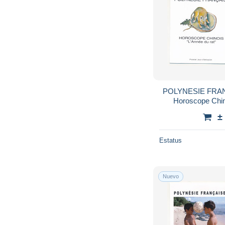
POLYNESIE FRANC
Horoscope Chin
Papeete - 
±
Estatus
Nuevo