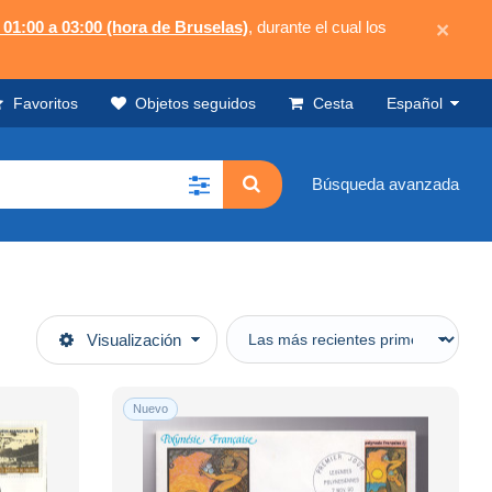
 01:00 a 03:00 (hora de Bruselas)
, durante el cual los
×
Favoritos
Objetos seguidos
Cesta
Español
Búsqueda avanzada
Visualización
Nuevo