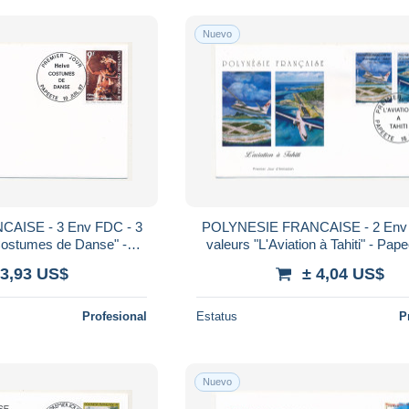
Nuevo
AISE - 3 Env FDC - 3
POLYNESIE FRANCAISE - 2 Env 
Costumes de Danse" -
valeurs "L'Aviation à Tahiti" - Pape
10 Juillet 1997
Avril 1998
 3,93 US$
± 4,04 US$
Profesional
Estatus
P
Nuevo