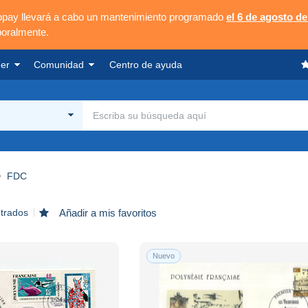
opay llevará a cabo un mantenimiento programado
el 6 de agosto de
poralmente.
er
Comunidad
Centro de ayuda
FDC
ntrados
Añadir a mis favoritos
Nuevo