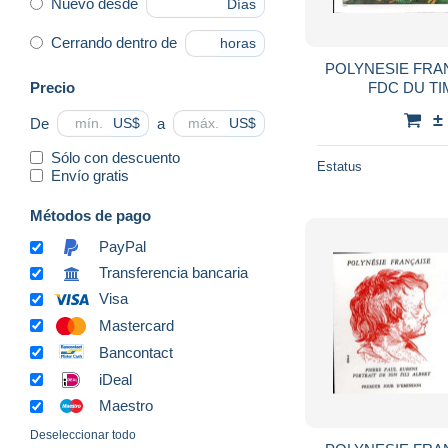
Nuevo desde
Días
Cerrando dentro de
horas
POLYNESIE FRA
Precio
±
De
a
US$
US$
Sólo con descuento
Estatus
Envío gratis
Métodos de pago
PayPal
Transferencia bancaria
Visa
Mastercard
Bancontact
iDeal
Maestro
Deseleccionar todo