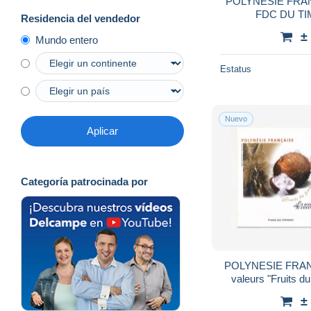
POLYNESIE FRA
Residencia del vendedor
±
Mundo entero
Estatus
Nuevo
Aplicar
Categoría patrocinada por
POLYNESIE FRANC
valeurs "Fruits d
Jui
±