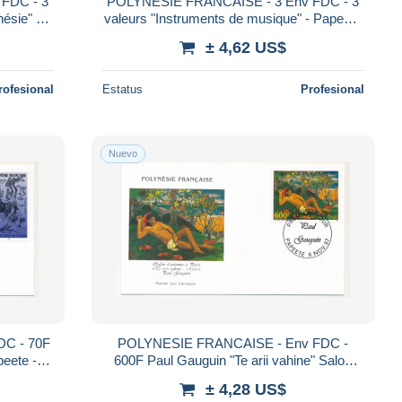
FDC - 3
POLYNESIE FRANCAISE - 3 Env FDC - 3
ésie" -
valeurs "Instruments de musique" - Papeete
- 10 Juillet 1996
± 4,62 US$
rofesional
Estatus
Profesional
Nuevo
C - 70F
POLYNESIE FRANCAISE - Env FDC -
peete - 9
600F Paul Gauguin "Te arii vahine" Salon
d'Automne - Papeete - 6 Nov 1997
± 4,28 US$