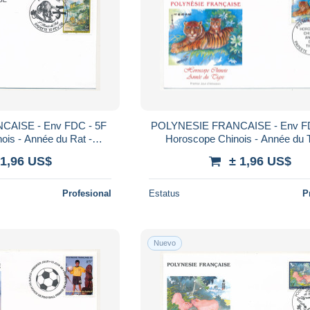
AISE - Env FDC - 5F
POLYNESIE FRANCAISE - Env FD
ois - Année du Rat -
Horoscope Chinois - Année du T
19 février 1996
Papeete - 28 Janvier 1998
 1,96 US$
± 1,96 US$
Profesional
Estatus
P
Nuevo