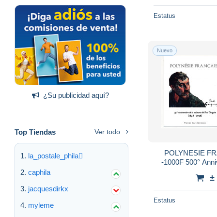
Estatus
Nuevo
¿Su publicidad aquí?
Top Tiendas
Ver todo
POLYNESIE FR
la_postale_phila
-1000F 500° Anni
Gauguin - Atuona 
caphila
±
jacquesdirkx
Estatus
myleme