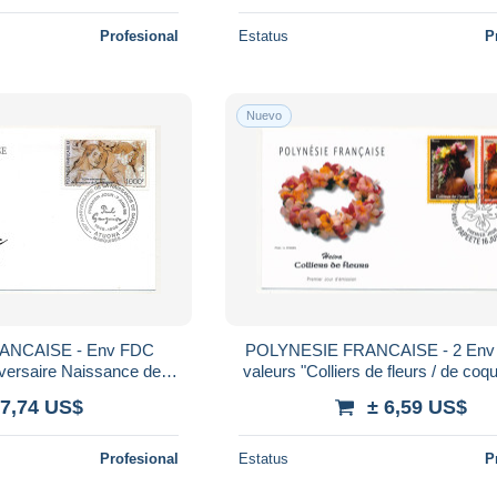
Profesional
Estatus
P
Nuevo
ANCAISE - Env FDC
POLYNESIE FRANCAISE - 2 Env 
versaire Naissance de
valeurs "Colliers de fleurs / de coqu
Marquises - 7 Juin 1998
Papeete - 16 Juillet 1998
 7,74 US$
± 6,59 US$
Profesional
Estatus
P