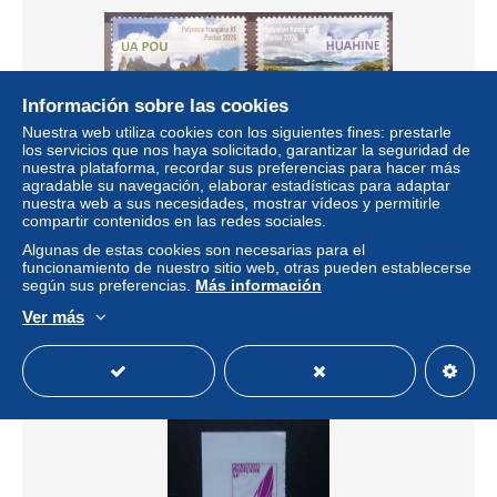
Información sobre las cookies
Nuestra web utiliza cookies con los siguientes fines: prestarle
los servicios que nos haya solicitado, garantizar la seguridad de
nuestra plataforma, recordar sus preferencias para hacer más
agradable su navegación, elaborar estadísticas para adaptar
nuestra web a sus necesidades, mostrar vídeos y permitirle
French Polynesia 2026, Islands of French Polynesia, MNH
compartir contenidos en las redes sociales.
Stamps Set
Algunas de estas cookies son necesarias para el
± 3,55 US$
funcionamiento de nuestro sitio web, otras pueden establecerse
según sus preferencias.
Más información
Estatus
Privado
Ver más