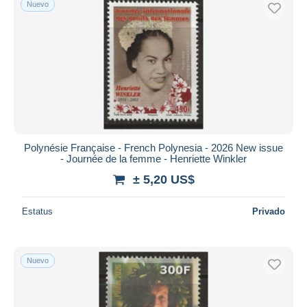
Nuevo
Sólo con descuento
Envío gratis
Métodos de pago
PayPal
Transferencia bancaria
Visa
Mastercard
Bancontact
Polynésie Française - French Polynesia - 2026 New issue
iDeal
- Journée de la femme - Henriette Winkler
Maestro
± 5,20 US$
Deseleccionar todo
Estatus
Privado
Residencia del vendedor
Mundo entero
Nuevo