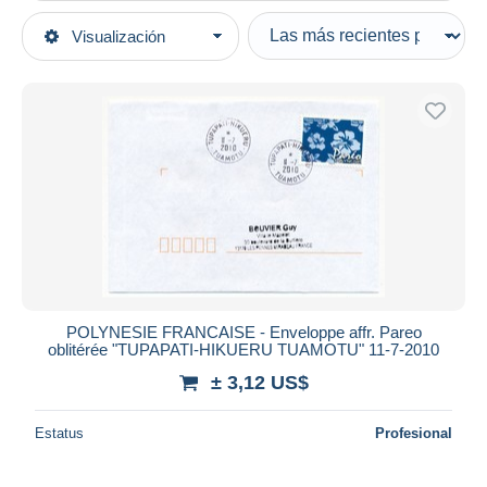
Tipo de venta
Visualización
Categorías principales
Activas
Sellos
Precios fijos
Oceanía
Subasta con ofertas
Polinesia Francesa
Subastas sin pujas
2010-2019
Casa de subastas
Vendidos
Cartas & documentos
Duration
Todas las duraciones
Nuevo desde
Días
POLYNESIE FRANCAISE - Enveloppe affr. Pareo
oblitérée "TUPAPATI-HIKUERU TUAMOTU" 11-7-2010
Cerrando dentro
horas
de
± 3,12 US$
Precio
Estatus
Profesional
De
a
US$
US$