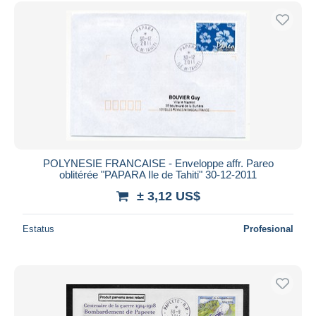
Sólo con descuento
Envío gratis
Métodos de pago
PayPal
Transferencia bancaria
Visa
Mastercard
Bancontact
iDeal
POLYNESIE FRANCAISE - Enveloppe affr. Pareo
oblitérée "PAPARA Ile de Tahiti" 30-12-2011
Maestro
± 3,12 US$
Deseleccionar todo
Estatus
Profesional
Residencia del vendedor
Mundo entero