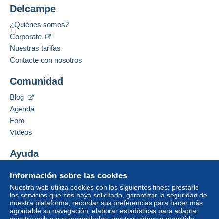
Delcampe
¿Quiénes somos?
Corporate
Nuestras tarifas
Contacte con nosotros
Comunidad
Blog
Agenda
Foro
Vídeos
Ayuda
Centro de ayuda
Información sobre las cookies
Comprar en Delcampe
Nuestra web utiliza cookies con los siguientes fines: prestarle
Vender en Delcampe
los servicios que nos haya solicitado, garantizar la seguridad de
nuestra plataforma, recordar sus preferencias para hacer más
Una página securizada
agradable su navegación, elaborar estadísticas para adaptar
nuestra web a sus necesidades, mostrar vídeos y permitirle