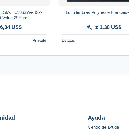
A......1963Yvert22-
Lot 5 timbres Polynésie Française
t.Value 29Euros
 6,34 US$
± 1,38 US$
Privado
Estatus
nidad
Ayuda
Centro de ayuda