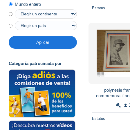
Mundo entero
Estatus
Aplicar
Categoría patrocinada por
polynesie fr
commemoratif anni
general de gaulle 1
± 
Estatus