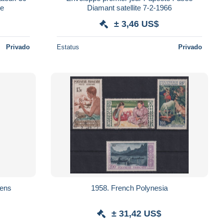
ne
Diamant satellite 7-2-1966
± 3,46 US$
Privado
Estatus
Privado
iens
1958. French Polynesia
± 31,42 US$