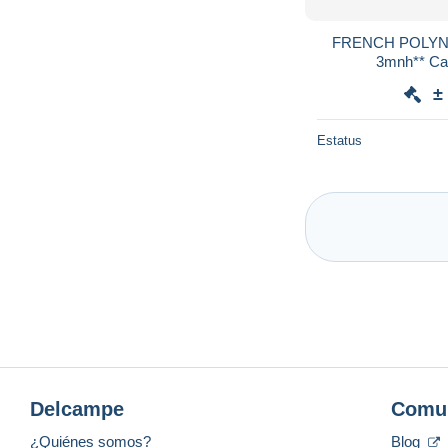
FRENCH POLYNESI
3mnh** Ca
±
Estatus
Delcampe
Comu
¿Quiénes somos?
Blog