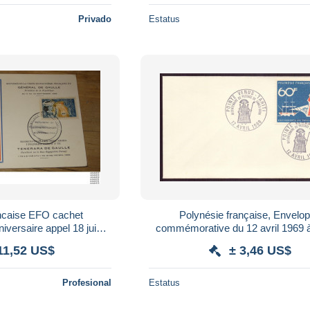
Privado
Estatus
ancaise EFO cachet
Polynésie française, Envelo
versaire appel 18 juin
commémorative du 12 avril 1969 à 
966 ................ G-806
Passage de James Cook 
11,52 US$
± 3,46 US$
Profesional
Estatus