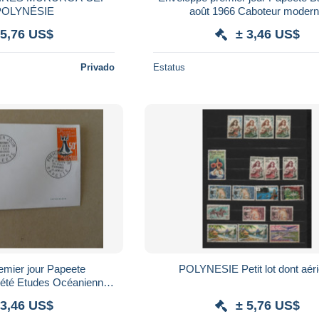
POLYNÉSIE
août 1966 Caboteur moder
 5,76 US$
± 3,46 US$
Privado
Estatus
emier jour Papeete
POLYNESIE Petit lot dont aér
iété Etudes Océaniennes
juin 1967
 3,46 US$
± 5,76 US$