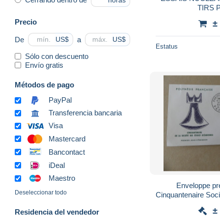
horas
TIRS 
Precio
±
De
a
US$
US$
Estatus
Sólo con descuento
Envío gratis
Métodos de pago
PayPal
Transferencia bancaria
Visa
Mastercard
Bancontact
iDeal
Maestro
Enveloppe pr
Deseleccionar todo
Cinquantenaire Soc
15 
±
Residencia del vendedor