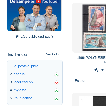
¿Su publicidad aquí?
Top Tiendas
Ver todo
1966 POLYNESIE FRANCAISE - Lot de 4
t
la_postale_phila
± 
caphila
Estatus
jacquesdirkx
myleme
vat_tradition