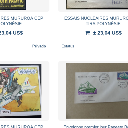
AIRES MURUROA CEP
ESSAIS NUCLEAIRES MURUR
POLYNÉSIE
TIRS POLYNÉSIE
23,04 US$
± 23,04 US$
Privado
Estatus
AIRES MURUROA CEP
Enveloppe premier jour Papeete B