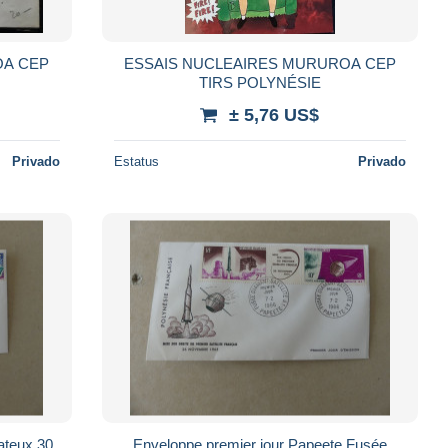
OA CEP
ESSAIS NUCLEAIRES MURUROA CEP
TIRS POLYNÉSIE
± 5,76 US$
Privado
Estatus
Privado
ateux 30
Enveloppe premier jour Papeete Fusée