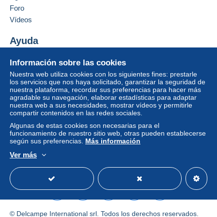
Condiciones de pago:
Foro
Todos los pagos se realizan a través de la página web
Vídeos
de Delcampe. Según las posibilidades ofrecidas por el
vendedor, puede utilizar
PayPal
, añadir una
tarjeta de
Ayuda
crédito/débito
o realizar una
transferencia a su saldo
.
Centro de ayuda
No se realizan pagos por cheque o transferencia
Información sobre las cookies
bancaria directa al vendedor.
Comprar en Delcampe
Nuestra web utiliza cookies con los siguientes fines: prestarle
Vender en Delcampe
los servicios que nos haya solicitado, garantizar la seguridad de
El comprador utiliza los medios de pago proporcionados
nuestra plataforma, recordar sus preferencias para hacer más
Una página securizada
por Delcampe en la página "
Mis compras: A pagar
".
agradable su navegación, elaborar estadísticas para adaptar
nuestra web a sus necesidades, mostrar vídeos y permitirle
Un pago que no pase por
el sistema de pago
compartir contenidos en las redes sociales.
integrado a la página
será reembolsado por el
Algunas de estas cookies son necesarias para el
vendedor al comprador. Una compra no pagada puede
funcionamiento de nuestro sitio web, otras pueden establecerse
tener consecuencias en la cuenta del comprador.
según sus preferencias.
Más información
Si las condiciones de venta del vendedor incluyen
Ver más
Español
USD
Modo estándar
America/
cláusulas relativas al pago, estas se considerarán
nulas. Las condiciones de pago de la página web
Delcampe, tal y como se definen en las
condiciones de
uso
, son las únicas aplicables.
Las compras deben pagarse en un plazo de
14 días
a
© Delcampe International srl. Todos los derechos reservados.