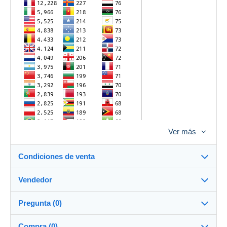
Ver más
Condiciones de venta
Vendedor
Detalles de las condiciones de venta
Pregunta (0)
Envío
youpian
99%
(4393x)
Envío antes del pago dentro de los 14 días
Compra (0)