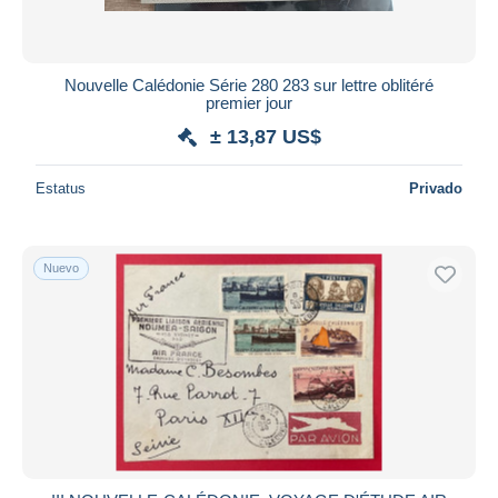
Todas las duraciones
Nuevo desde
Días
Nouvelle Calédonie Série 280 283 sur lettre oblitéré
premier jour
Cerrando dentro
horas
de
± 13,87 US$
Precio
Estatus
Privado
De
a
US$
US$
Sólo con descuento
Nuevo
Envío gratis
Métodos de pago
PayPal
Transferencia bancaria
Visa
Mastercard
Bancontact