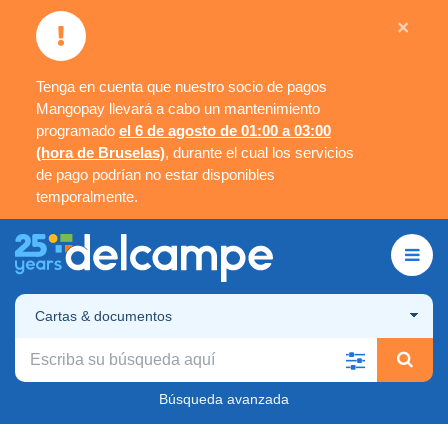
×
Tenga en cuenta que nuestro socio de pagos
Mangopay llevará a cabo un mantenimiento
programado
el 6 de agosto de 01:00 a 03:00
(hora de Bruselas)
, durante el cual los servicios
de pago podrían no estar disponibles
temporalmente.
Cartas & documentos
Búsqueda avanzada