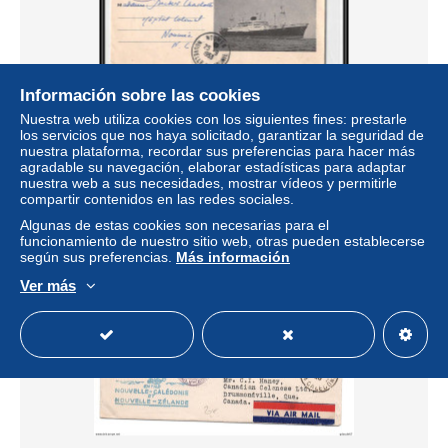
Información sobre las cookies
100659 ss Calédonien coin daté 1953 centenaire de la
Nuestra web utiliza cookies con los siguientes fines: prestarle
présence francaise nouvelle calédonie maritime lettre
los servicios que nos haya solicitado, garantizar la seguridad de
± 17,28 US$
nuestra plataforma, recordar sus preferencias para hacer más
agradable su navegación, elaborar estadísticas para adaptar
nuestra web a sus necesidades, mostrar vídeos y permitirle
Estatus
Profesional
compartir contenidos en las redes sociales.
Algunas de estas cookies son necesarias para el
funcionamiento de nuestro sitio web, otras pueden establecerse
según sus preferencias.
Más información
Nuevo
Ver más