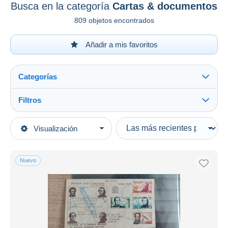
Busca en la categoría
Cartas & documentos
809 objetos encontrados
Añadir a mis favoritos
Categorías
Filtros
Ver todo
Tipo de venta
Visualización
Categorías principales
Activas
Sellos
Precios fijos
Oceanía
Nuevo
Subasta con ofertas
Nueva Caledonia
Subastas sin pujas
1940-1958
Casa de subastas
Vendidos
Cartas & documentos
Duration