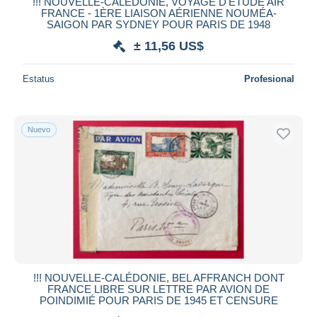
iDeal
!!! NOUVELLE-CALÉDONIE, VOYAGE D'ÉTUDE AIR
FRANCE - 1ÈRE LIAISON AÉRIENNE NOUMÉA-
Maestro
SAIGON PAR SYDNEY POUR PARIS DE 1948
Deseleccionar todo
± 11,56 US$
Residencia del vendedor
Estatus
Profesional
Mundo entero
Nuevo
Aplicar
!!! NOUVELLE-CALÉDONIE, BEL AFFRANCH DONT
FRANCE LIBRE SUR LETTRE PAR AVION DE
POINDIMIÉ POUR PARIS DE 1945 ET CENSURE