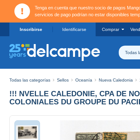
Tenga en cuenta que nuestro socio de pagos Mang
servicios de pago podrían no estar disponibles tem
Inscribirse
Identificarse
Comprar
Vend
Todas 
Todas las categorías
Sellos
Oceanía
Nueva Caledonia
!!! NVELLE CALEDONIE, CPA DE 
COLONIALES DU GROUPE DU PACI