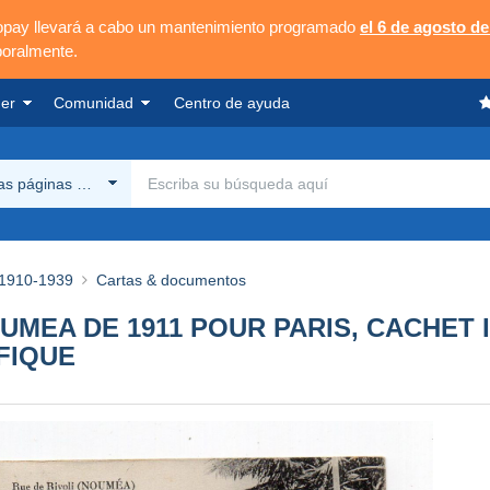
opay llevará a cabo un mantenimiento programado
el 6 de agosto de
poralmente.
er
Comunidad
Centro de ayuda
las páginas Delcampe
1910-1939
Cartas & documentos
NOUMEA DE 1911 POUR PARIS, CACHE
FIQUE