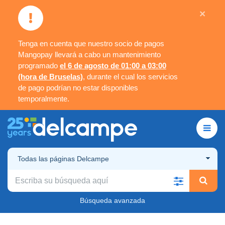
×
Tenga en cuenta que nuestro socio de pagos
Mangopay llevará a cabo un mantenimiento
programado
el 6 de agosto de 01:00 a 03:00
(hora de Bruselas)
, durante el cual los servicios
de pago podrían no estar disponibles
temporalmente.
Todas las páginas Delcampe
Búsqueda avanzada