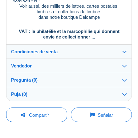
#394836704 -
Voir aussi, des milliers de lettres, cartes postales,
timbres et collections de timbres
dans notre boutique Delcampe
VAT : la philatélie et la marcophilie qui donnent
envie de collectionner ...
Condiciones de venta
Vendedor
Destino:
Ver la lista de países
Pregunta (0)
vat_tradition
100%
(58901x)
Entrega en persona:
Puja (0)
Sí
PRO
Tienda
Envío:
La venta se prolongará un minuto si se presenta una
Envío después del pago
Para hacer una pregunta, debe iniciar una
oferta menos de un minuto antes del plazo.
Compartir
Señalar
sesión.
Apellido:
Gastos:
PHILATELIE VAT
A cargo del comprador
Actualizar las pujas
Iniciar sesión
Miembro desde: