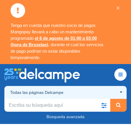
×
Tenga en cuenta que nuestro socio de pagos
Mangopay llevará a cabo un mantenimiento
programado
el 6 de agosto de 01:00 a 03:00
(hora de Bruselas)
, durante el cual los servicios
de pago podrían no estar disponibles
temporalmente.
Todas las páginas Delcampe
Búsqueda avanzada