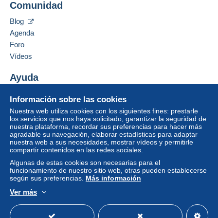
Comunidad
Contactar con el vendedor
Carta (tamaño normal)
Ocultar los objetos de este vendedor
Blog
Pago por:
Agenda
Foro
De 1gr a 20gr
Vídeos
1,50 €
Ayuda
De 21gr a 100gr
3,10 €
Centro de ayuda
Información sobre las cookies
Comprar en Delcampe
Desde 101gr
Nuestra web utiliza cookies con los siguientes fines: prestarle
Vender en Delcampe
los servicios que nos haya solicitado, garantizar la seguridad de
6,70 €
nuestra plataforma, recordar sus preferencias para hacer más
Una página securizada
agradable su navegación, elaborar estadísticas para adaptar
Para acceder a la información
nuestra web a sus necesidades, mostrar vídeos y permitirle
Carta con seguimiento (formato normal/o
sobre las entregas, debe ser
compartir contenidos en las redes sociales.
pequeño)
miembro y conectarse.
Algunas de estas cookies son necesarias para el
funcionamiento de nuestro sitio web, otras pueden establecerse
Pago por:
Identific
Registr
según sus preferencias.
Más información
arse
arse
De 1gr a 20gr
Ver más
Español
USD
Modo estándar
America/
2,00 €