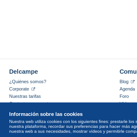
Delcampe
Comu
¿Quiénes somos?
Blog
Corporate
Agenda
Nuestras tarifas
Foro
Contacte con nosotros
Vídeos
Información sobre las cookies
Nuestra web utiliza cookies con los siguientes fines: prestarle los
nuestra plataforma, recordar sus preferencias para hacer más ag
Español
USD
America/Indiana/Vevay
Mod
nuestra web a sus necesidades, mostrar vídeos y permitirle compar