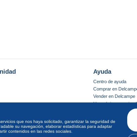
nidad
Ayuda
Centro de ayuda
Comprar en Delcamp
Vender en Delcampe
Una página securizad
 servicios que nos haya solicitado, garantizar la seguridad de
radable su navegación, elaborar estadísticas para adaptar
o estándar
tir contenidos en las redes sociales.