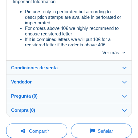
Important Information
Pictures only in perforated but according to
description stamps are available in perforated or
imperforated
For orders above 40€ we highly recommend to
choose registered letter
If it is combined letters we will put 10€ for a
registered letter if the order is above 40€
Ver más
Condiciones de venta
Vendedor
Destino:
Ver la lista de países
Pregunta (0)
WorldArtStamps
100%
(1204x)
Entrega en persona:
Compra (0)
Sí
PRO
Tienda
Envío:
Envío después del pago
Para hacer una pregunta, debe iniciar una
Última actualización: 13:01:14
Compartir
Señalar
sesión.
Apellido:
Gastos: