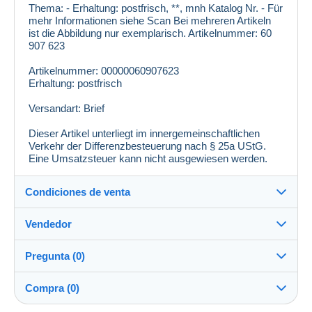
Thema: - Erhaltung: postfrisch, **, mnh Katalog Nr. - Für
mehr Informationen siehe Scan Bei mehreren Artikeln
ist die Abbildung nur exemplarisch. Artikelnummer: 60
907 623
Artikelnummer: 00000060907623
Erhaltung: postfrisch
Versandart: Brief
Dieser Artikel unterliegt im innergemeinschaftlichen
Verkehr der Differenzbesteuerung nach § 25a UStG.
Eine Umsatzsteuer kann nicht ausgewiesen werden.
Condiciones de venta
Vendedor
Detalles de las condiciones de venta
Pregunta (0)
Envío
philarena
100%
(5755x)
Envío tras el pago dentro de los 10 días
Compra (0)
PRO
Tienda
Garantía: