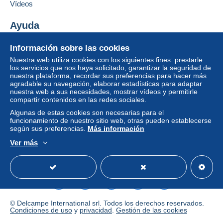
Añadir ese vendedor a los favoritos
Zona 3
Vídeos
Contactar con el vendedor
Ocultar los objetos de este vendedor
Ayuda
Esta zona incluye
un país
.
Centro de ayuda
Para acceder a la información
Información sobre las cookies
Modo de envío
sobre las entregas, debe ser
Comprar en Delcampe
Nuestra web utiliza cookies con los siguientes fines: prestarle
miembro y conectarse.
Vender en Delcampe
los servicios que nos haya solicitado, garantizar la seguridad de
Pago por:
nuestra plataforma, recordar sus preferencias para hacer más
Una página securizada
Identific
Registr
agradable su navegación, elaborar estadísticas para adaptar
arse
arse
Carta (tamaño normal)
nuestra web a sus necesidades, mostrar vídeos y permitirle
compartir contenidos en las redes sociales.
2,40 €
Algunas de estas cookies son necesarias para el
Carta certificada (formato grande/carta grande)
funcionamiento de nuestro sitio web, otras pueden establecerse
según sus preferencias.
Más información
+ seguro (seguimiento)
Ver más
4,95 €
Español
USD
Modo estándar
America/
Paquete DHL(seguimiento)
8,50 €
© Delcampe International srl. Todos los derechos reservados.
Condiciones de pago:
Condiciones de uso
y
privacidad
.
Gestión de las cookies
Todos los pagos se realizan a través de la página web