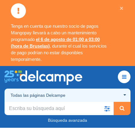
×
Tenga en cuenta que nuestro socio de pagos
Mangopay llevará a cabo un mantenimiento
programado
el 6 de agosto de 01:00 a 03:00
(hora de Bruselas)
, durante el cual los servicios
de pago podrían no estar disponibles
temporalmente.
Todas las páginas Delcampe
Búsqueda avanzada