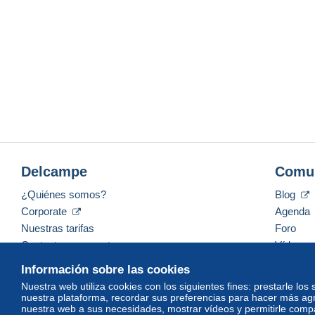
Delcampe
Comu
¿Quiénes somos?
Blog
Corporate
Agenda
Nuestras tarifas
Foro
Contacte con nosotros
Vídeos
Información sobre las cookies
Nuestra web utiliza cookies con los siguientes fines: prestarle los
nuestra plataforma, recordar sus preferencias para hacer más ag
Español
USD
America/Indiana/Vevay
Mod
nuestra web a sus necesidades, mostrar vídeos y permitirle compar