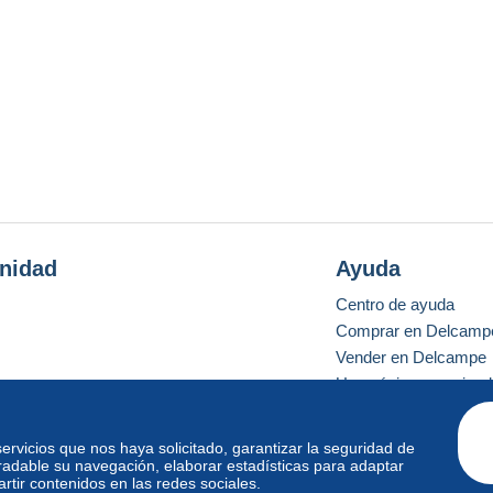
nidad
Ayuda
Centro de ayuda
Comprar en Delcamp
Vender en Delcampe
Una página securizad
 servicios que nos haya solicitado, garantizar la seguridad de
radable su navegación, elaborar estadísticas para adaptar
o estándar
tir contenidos en las redes sociales.