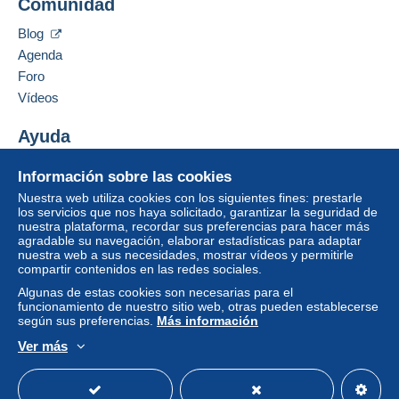
Comunidad
P.O.BOX 46092
Un pago que no pase por
el sistema de pago
LONDON
integrado a la página
será reembolsado por el
Blog
W9 1UZ
vendedor al comprador. Una compra no pagada
Agenda
Reino Unido
puede tener consecuencias en la cuenta del
Foro
comprador.
Vídeos
Añadir ese vendedor a los favoritos
Si las condiciones de venta del vendedor incluyen
Contactar con el vendedor
cláusulas relativas al pago, estas se considerarán
Ayuda
Ocultar los objetos de este vendedor
nulas. Las condiciones de pago de la página web
Centro de ayuda
Delcampe, tal y como se definen en las
Información sobre las cookies
Comprar en Delcampe
condiciones de uso
, son las únicas aplicables.
Nuestra web utiliza cookies con los siguientes fines: prestarle
Vender en Delcampe
los servicios que nos haya solicitado, garantizar la seguridad de
Las compras deben pagarse en un plazo de
14
nuestra plataforma, recordar sus preferencias para hacer más
Una página securizada
días
a partir de la recepción de la declaración final
agradable su navegación, elaborar estadísticas para adaptar
del vendedor.
nuestra web a sus necesidades, mostrar vídeos y permitirle
compartir contenidos en las redes sociales.
Garantía:
Algunas de estas cookies son necesarias para el
Derecho de retracto
|
Gastos de devolución a
funcionamiento de nuestro sitio web, otras pueden establecerse
cargo del comprador.
según sus preferencias.
Más información
Para saber el plazo de devolución y de reembolso
Ver más
del artículo,
consulte las Condiciones de Uso
Español
USD
Modo estándar
America/
Delcampe
.