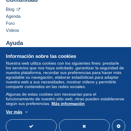
P.O.BOX 46092
Un pago que no pase por
el sistema de pago
LONDON
integrado a la página
será reembolsado por el
Blog
W9 1UZ
vendedor al comprador. Una compra no pagada
Agenda
Reino Unido
puede tener consecuencias en la cuenta del
Foro
comprador.
Vídeos
Añadir ese vendedor a los favoritos
Si las condiciones de venta del vendedor incluyen
Contactar con el vendedor
cláusulas relativas al pago, estas se considerarán
Ayuda
Ocultar los objetos de este vendedor
nulas. Las condiciones de pago de la página web
Centro de ayuda
Delcampe, tal y como se definen en las
Información sobre las cookies
Comprar en Delcampe
condiciones de uso
, son las únicas aplicables.
Nuestra web utiliza cookies con los siguientes fines: prestarle
Vender en Delcampe
los servicios que nos haya solicitado, garantizar la seguridad de
Las compras deben pagarse en un plazo de
14
nuestra plataforma, recordar sus preferencias para hacer más
Una página securizada
días
a partir de la recepción de la declaración final
agradable su navegación, elaborar estadísticas para adaptar
del vendedor.
nuestra web a sus necesidades, mostrar vídeos y permitirle
compartir contenidos en las redes sociales.
Garantía:
Algunas de estas cookies son necesarias para el
Derecho de retracto
|
Gastos de devolución a
funcionamiento de nuestro sitio web, otras pueden establecerse
cargo del comprador.
según sus preferencias.
Más información
Para saber el plazo de devolución y de reembolso
Ver más
del artículo,
consulte las Condiciones de Uso
Español
USD
Modo estándar
America/
Delcampe
.