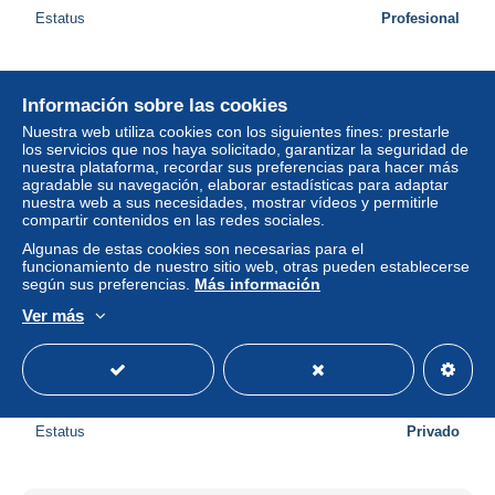
Estatus
Profesional
Nuevo
Información sobre las cookies
Nuestra web utiliza cookies con los siguientes fines: prestarle
los servicios que nos haya solicitado, garantizar la seguridad de
nuestra plataforma, recordar sus preferencias para hacer más
agradable su navegación, elaborar estadísticas para adaptar
nuestra web a sus necesidades, mostrar vídeos y permitirle
compartir contenidos en las redes sociales.
Algunas de estas cookies son necesarias para el
funcionamiento de nuestro sitio web, otras pueden establecerse
según sus preferencias.
Más información
Ver más
ISRAEL AFFRANCHISSEMENT COMPOSE SUR
CARTE POUR LA FRANCE 1974
± 0,44 US$
Estatus
Privado