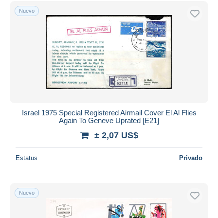
Sólo con descuento
Nuevo
Envío gratis
Métodos de pago
PayPal
Transferencia bancaria
Visa
Mastercard
Bancontact
iDeal
Israel 1975 Special Registered Airmail Cover El Al Flies
Again To Geneve Uprated [E21]
Maestro
± 2,07 US$
Deseleccionar todo
Estatus
Privado
Residencia del vendedor
Mundo entero
Nuevo