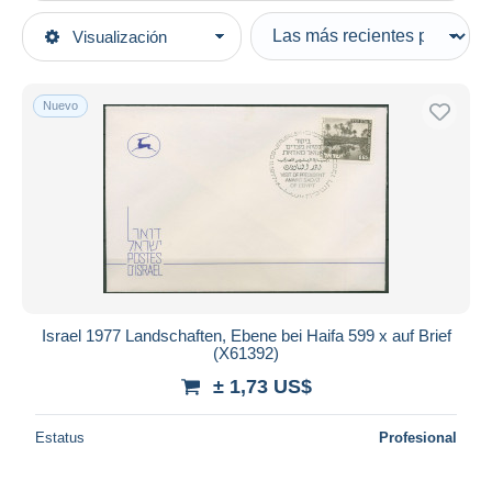
Tipo de venta
Visualización
Categorías principales
Activas
Sellos
Precios fijos
Asia
Nuevo
Subasta con ofertas
Israel
Subastas sin pujas
1970-79
Casa de subastas
Vendidos
Cartas & documentos
Duration
Todas las duraciones
Nuevo desde
Días
Israel 1977 Landschaften, Ebene bei Haifa 599 x auf Brief
(X61392)
Cerrando dentro
horas
de
± 1,73 US$
Precio
Estatus
Profesional
De
a
US$
US$