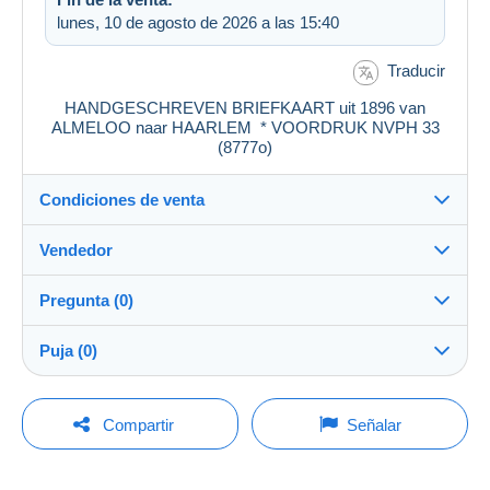
lunes, 10 de agosto de 2026 a las 15:40
Traducir
HANDGESCHREVEN BRIEFKAART uit 1896 van
ALMELOO naar HAARLEM * VOORDRUK NVPH 33
(8777o)
Condiciones de venta
Vendedor
Destino:
Ver la lista de países
Pregunta (0)
holland_stamps
100%
(11668x)
Entrega en persona:
Puja (0)
Sí
Tienda
Envío:
La venta se prolongará un minuto si se presenta una
Envío después del pago
Para hacer una pregunta, debe iniciar una
oferta menos de un minuto antes del plazo.
Compartir
Señalar
sesión.
Miembro desde:
Gastos:
3 feb 2007
A cargo del comprador
Actualizar las pujas
Iniciar sesión