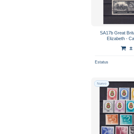
SA17b Great Brit
Elizabeth - C
±
Estatus
Nuevo