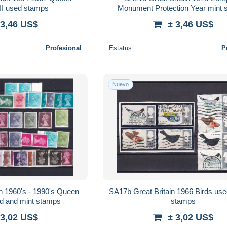
 II used stamps
Monument Protection Year mint 
 3,46 US$
± 3,46 US$
Profesional
Estatus
P
Nuevo
n 1960's - 1990's Queen
SA17b Great Britain 1966 Birds use
ed and mint stamps
stamps
 3,02 US$
± 3,02 US$