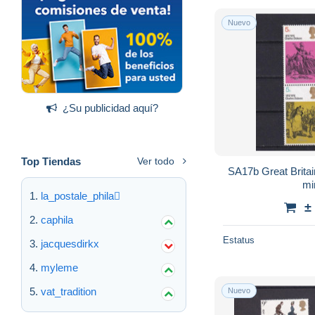
Nuevo
¿Su publicidad aquí?
Top Tiendas
Ver todo
SA17b Great Brita
mi
la_postale_phila
±
caphila
Estatus
jacquesdirkx
myleme
vat_tradition
Nuevo