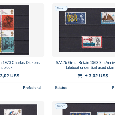
Nuevo
in 1970 Charles Dickens
SA17b Great Britain 1963 9th Anniv
nt block
Lifeboat under Sail used sta
 3,02 US$
± 3,02 US$
Profesional
Estatus
P
Nuevo