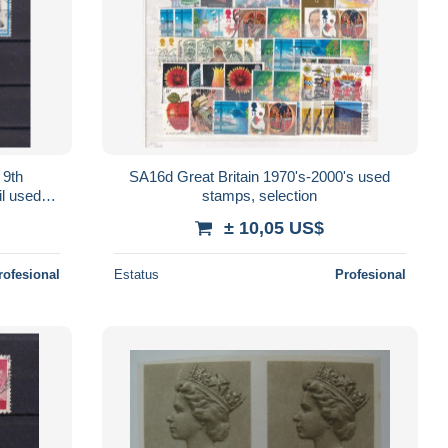
 9th
SA16d Great Britain 1970's-2000's used
il used
stamps, selection
± 10,05 US$
rofesional
Estatus
Profesional