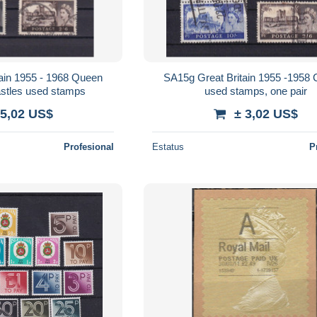
ain 1955 - 1968 Queen
SA15g Great Britain 1955 -1958 
astles used stamps
used stamps, one pair
 5,02 US$
± 3,02 US$
Profesional
Estatus
P