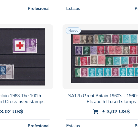
Profesional
Estatus
P
Nuevo
itain 1963 The 100th
SA17b Great Britain 1960's - 1990
Red Cross used stamps
Elizabeth II used stamps
 3,02 US$
± 3,02 US$
Profesional
Estatus
P