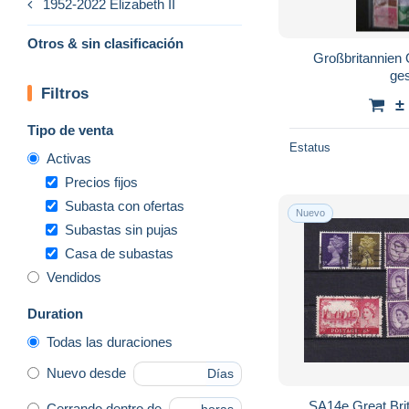
1952-2022 Elizabeth II
Otros & sin clasificación
Großbritannien 
ge
Filtros
±
Tipo de venta
Estatus
Activas
Precios fijos
Subasta con ofertas
Nuevo
Subastas sin pujas
Casa de subastas
Vendidos
Duration
Todas las duraciones
Nuevo desde
Días
SA14e Great Bri
Cerrando dentro de