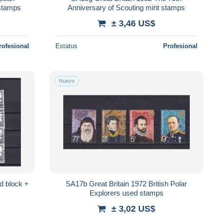
stamps
Anniversary of Scouting mint stamps
± 3,46 US$
rofesional
Estatus
Profesional
Nuevo
d block +
SA17b Great Britain 1972 British Polar
Explorers used stamps
± 3,02 US$