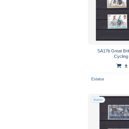
SA17b Great Brit
Cycling
±
Estatus
Nuevo