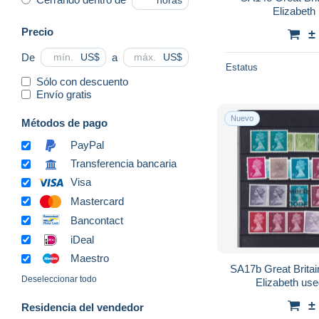
horas
Elizabeth
Precio
±
De
a
US$
US$
Estatus
Sólo con descuento
Envío gratis
Nuevo
Métodos de pago
PayPal
Transferencia bancaria
Visa
Mastercard
Bancontact
iDeal
Maestro
SA17b Great Britai
Deseleccionar todo
Elizabeth us
±
Residencia del vendedor