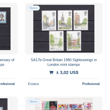
Nuevo
ersary of
SA17b Great Britain 1980 Sightseeings in
mps
London mint stamps
± 3,02 US$
rofesional
Estatus
Profesional
Nuevo