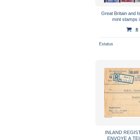
Great Britain and 
mint stamps 
±
Estatus
INLAND REGIS
ENVOYE A T