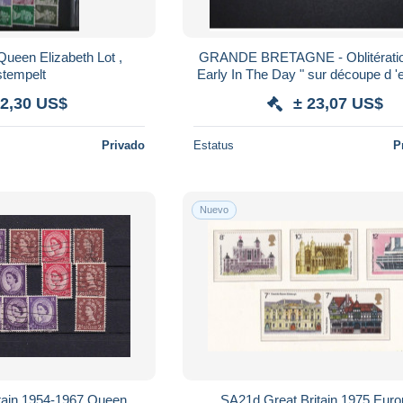
Queen Elizabeth Lot ,
GRANDE BRETAGNE - Oblitératio
stempelt
Early In The Day " sur découpe d 'e
enveloppe en 1963 - A Voir - L
 2,30 US$
± 23,07 US$
Privado
Estatus
P
Nuevo
tain 1954-1967 Queen
SA21d Great Britain 1975 Eur