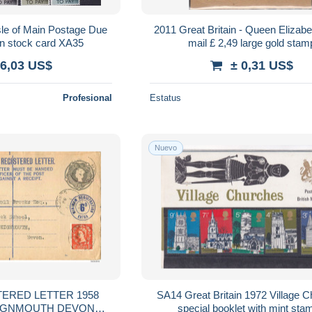
Isle of Main Postage Due
2011 Great Britain - Queen Elizab
in stock card XA35
mail £ 2,49 large gold stam
 6,03 US$
± 0,31 US$
Profesional
Estatus
Nuevo
TERED LETTER 1958
SA14 Great Britain 1972 Village 
EIGNMOUTH DEVON
special booklet with mint sta