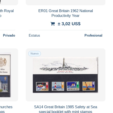
eth Royal
ER01 Great Britain 1962 National
p
Productivity Year
± 3,02 US$
Privado
Estatus
Profesional
Nuevo
Churches
SA14 Great Britain 1985 Safety at Sea
mps
special booklet with mint stamps