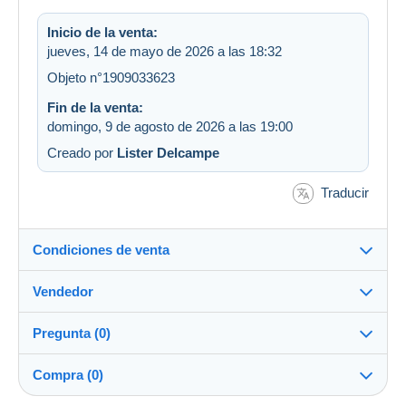
Inicio de la venta:
jueves, 14 de mayo de 2026 a las 18:32
Objeto n°1909033623
Fin de la venta:
domingo, 9 de agosto de 2026 a las 19:00
Creado por
Lister Delcampe
Traducir
Condiciones de venta
Vendedor
Destino:
Ver la lista de países
Pregunta (0)
mephistopheles2109
100%
(21243x)
Envío:
Compra (0)
Envío después del pago
PRO
Tienda