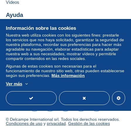
Vídeos
1010
Wien
Si las condiciones de venta del vendedor incluyen
Austria
cláusulas relativas al pago, estas se considerarán
Ayuda
nulas. Las condiciones de pago de la página web
Centro de ayuda
Añadir ese vendedor a los favoritos
Delcampe, tal y como se definen en las
Información sobre las cookies
Contactar con el vendedor
Comprar en Delcampe
condiciones de uso
, son las únicas aplicables.
Nuestra web utiliza cookies con los siguientes fines: prestarle
Ocultar los objetos de este vendedor
Vender en Delcampe
los servicios que nos haya solicitado, garantizar la seguridad de
Las compras deben pagarse en un plazo de
14
nuestra plataforma, recordar sus preferencias para hacer más
Una página securizada
días
a partir de la recepción de la declaración final
agradable su navegación, elaborar estadísticas para adaptar
del vendedor.
nuestra web a sus necesidades, mostrar vídeos y permitirle
compartir contenidos en las redes sociales.
Garantía:
Algunas de estas cookies son necesarias para el
Derecho de retracto
|
Gastos de devolución a
funcionamiento de nuestro sitio web, otras pueden establecerse
cargo del comprador.
según sus preferencias.
Más información
Para saber el plazo de devolución y de reembolso
Ver más
del artículo,
consulte las Condiciones de Uso
Español
USD
Modo estándar
America/
Delcampe
.
© Delcampe International srl. Todos los derechos reservados.
Condiciones de uso
y
privacidad
.
Gestión de las cookies
Frais de Port appliqués (lettre) / Shipping Costs