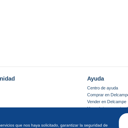
nidad
Ayuda
Centro de ayuda
Comprar en Delcamp
Vender en Delcampe
Una página securizad
 servicios que nos haya solicitado, garantizar la seguridad de