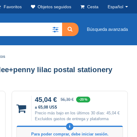
Favoritos
Objetos seguidos
Cesta
Español
Búsqueda avanzada
tos
+penny lilac postal stationery
45,04 €
56,30 €
-20 %
± 65,08 US$
Precio más bajo en los últimos 30 días:
45,04 €
Excluidos gastos de entrega y plataforma
Para poder comprar, debe iniciar sesión.