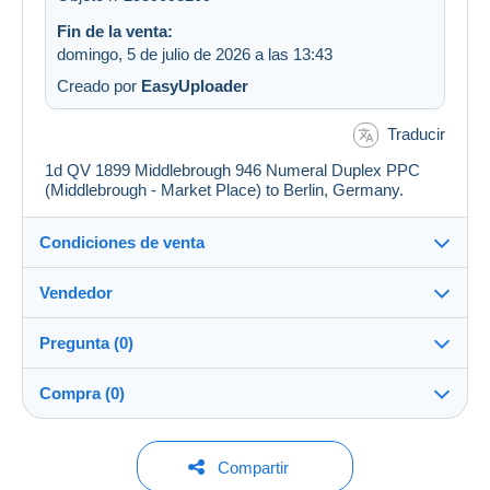
Fin de la venta:
domingo, 5 de julio de 2026 a las 13:43
Creado por
EasyUploader
Traducir
1d QV 1899 Middlebrough 946 Numeral Duplex PPC
(Middlebrough - Market Place) to Berlin, Germany.
Condiciones de venta
Vendedor
Detalles de las condiciones de venta
Pregunta (0)
Envío
jimforte
97%
(662x)
Envío tras el pago dentro de los 14 días
Compra (0)
PRO
Tienda
Garantía:
Derecho de retracto
|
Gastos de devolución a cargo del
Para hacer una pregunta, debe iniciar una
Última actualización: 13:46:28
Compartir
comprador.
sesión.
Apellido: