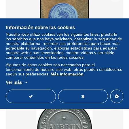
Información sobre las cookies
Nuestra web utiliza cookies con los siguientes fines: prestarle
los servicios que nos haya solicitado, garantizar la seguridad de
nuestra plataforma, recordar sus preferencias para hacer más
agradable su navegación, elaborar estadísticas para adaptar
nuestra web a sus necesidades, mostrar vídeos y permitirle
FRANCE Timbres Monnaie POC - 138, 10c. semeuse
compartir contenidos en las redes sociales.
rouge, pochette, étiquette bleue: "Au Printemps - Paris"
Algunas de estas cookies son necesarias para el
± 173,33 US$
funcionamiento de nuestro sitio web, otras pueden establecerse
según sus preferencias.
Más información
Ver más
Estatus
Profesional
Nuevo