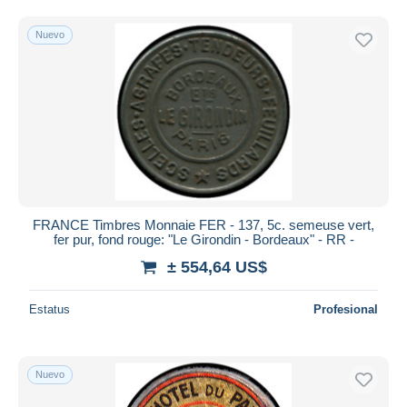
Sólo con descuento
Envío gratis
Nuevo
Métodos de pago
PayPal
Transferencia bancaria
Visa
Mastercard
Bancontact
iDeal
FRANCE Timbres Monnaie FER - 137, 5c. semeuse vert,
Maestro
fer pur, fond rouge: "Le Girondin - Bordeaux" - RR -
Deseleccionar todo
± 554,64 US$
Residencia del vendedor
Estatus
Profesional
Mundo entero
Nuevo