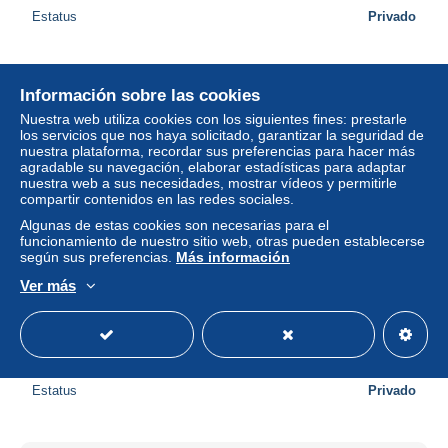
Estatus
Privado
Información sobre las cookies
Nuestra web utiliza cookies con los siguientes fines: prestarle
los servicios que nos haya solicitado, garantizar la seguridad de
nuestra plataforma, recordar sus preferencias para hacer más
agradable su navegación, elaborar estadísticas para adaptar
nuestra web a sus necesidades, mostrar vídeos y permitirle
compartir contenidos en las redes sociales.
Algunas de estas cookies son necesarias para el
funcionamiento de nuestro sitio web, otras pueden establecerse
según sus preferencias.
Más información
Ver más
FRANCE Variétés: 2 piquages à cheval sur type
'Semeuse', oblitérés
± 2,46 US$
2,50 €
-15 %
Estatus
Privado