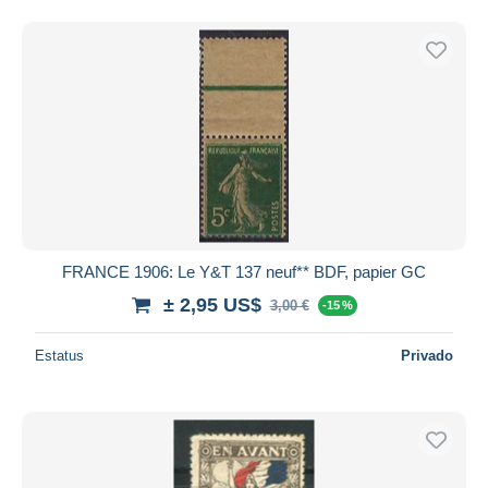
FRANCE 1906: Le Y&T 137 neuf** BDF, papier GC
± 2,95 US$
3,00 €
-15 %
Estatus
Privado