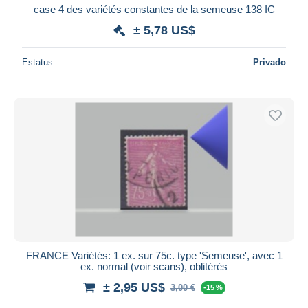
case 4 des variétés constantes de la semeuse 138 IC
± 5,78 US$
Estatus
Privado
FRANCE Variétés: 1 ex. sur 75c. type 'Semeuse', avec 1
ex. normal (voir scans), oblitérés
± 2,95 US$
3,00 €
-15 %