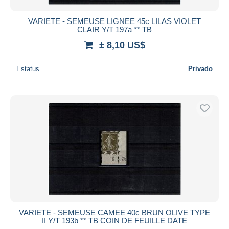
VARIETE - SEMEUSE LIGNEE 45c LILAS VIOLET
CLAIR Y/T 197a ** TB
± 8,10 US$
Estatus
Privado
VARIETE - SEMEUSE CAMEE 40c BRUN OLIVE TYPE
II Y/T 193b ** TB COIN DE FEUILLE DATE