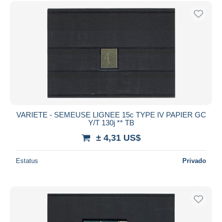
Sólo con descuento
Envío gratis
Métodos de pago
PayPal
Transferencia bancaria
Visa
Mastercard
Bancontact
iDeal
VARIETE - SEMEUSE LIGNEE 15c TYPE IV PAPIER GC
Y/T 130j ** TB
Maestro
± 4,31 US$
Deseleccionar todo
Estatus
Privado
Residencia del vendedor
Mundo entero