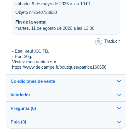
sábado, 9 de mayo de 2026 a las 10:01
Objeto n°2540733830
Fin de la venta:
martes, 11 de agosto de 2026 a las 13:00
Traducir
- Etat: neuf XX. TB.
- Port 20g.
Visitez mes ventes sur:
https://www.delcampe.fr/boutiques/patrice160656
Condiciones de venta
Vendedor
Destino:
Ver la lista de países
Pregunta (0)
patrice160656
100%
(132860x)
Entrega en persona:
Puja (0)
Sí
PRO
Tienda