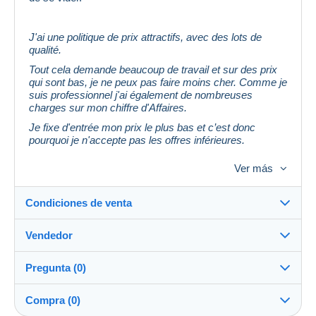
J'ai une politique de prix attractifs, avec des lots de
qualité.
Tout cela demande beaucoup de travail et sur des prix
qui sont bas, je ne peux pas faire moins cher. Comme je
suis professionnel j'ai également de nombreuses
charges sur mon chiffre d'Affaires.
Je fixe d'entrée mon prix le plus bas et c’est donc
pourquoi je n'accepte pas les offres inférieures.
Merci d’avance pour votre compréhension.
Ver más
Les frais d'expédition sont calculés selon le poids de
vos achats.
Condiciones de venta
Vendedor
Detalles de las condiciones de venta
Pregunta (0)
Envío
marsanouxphilatelie
100%
(714x)
Envío tras el pago dentro de los 14 días
Compra (0)
PRO