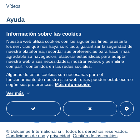
Para acceder a la información
Añadir ese vendedor a los favoritos
Vídeos
sobre las entregas, debe ser
De 21gr a 50gr
Contactar con el vendedor
miembro y conectarse.
Ocultar los objetos de este vendedor
3,60 €
Ayuda
Identific
Registr
De 51gr a 100gr
Centro de ayuda
arse
arse
Información sobre las cookies
Comprar en Delcampe
3,60 €
Nuestra web utiliza cookies con los siguientes fines: prestarle
Vender en Delcampe
los servicios que nos haya solicitado, garantizar la seguridad de
De 101gr a 250gr
nuestra plataforma, recordar sus preferencias para hacer más
Una página securizada
agradable su navegación, elaborar estadísticas para adaptar
5,74 €
nuestra web a sus necesidades, mostrar vídeos y permitirle
compartir contenidos en las redes sociales.
De 251gr a 500gr
Algunas de estas cookies son necesarias para el
7,91 €
funcionamiento de nuestro sitio web, otras pueden establecerse
según sus preferencias.
Más información
De 501gr a 1000gr
Ver más
9,79 €
Español
USD
Modo estándar
America/
Desde 1001gr
11,64 €
© Delcampe International srl. Todos los derechos reservados.
Condiciones de uso
y
privacidad
.
Gestión de las cookies
Condiciones de pago: