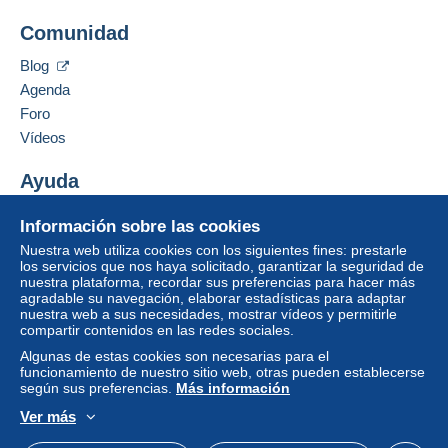
pequeña) (seguimiento)
SARL MARSANOUX
Comunidad
7 PL GAILLETON
Pago por:
69002
LYON
Blog
Francia
De 1gr a 20gr
Agenda
Foro
7,29 €
Añadir ese vendedor a los favoritos
Vídeos
De 21gr a 50gr
Contactar con el vendedor
Para acceder a la información
Ocultar los objetos de este vendedor
sobre las entregas, debe ser
8,07 €
Ayuda
miembro y conectarse.
De 51gr a 100gr
Centro de ayuda
Información sobre las cookies
Identific
Registr
Comprar en Delcampe
8,97 €
arse
arse
Nuestra web utiliza cookies con los siguientes fines: prestarle
Vender en Delcampe
los servicios que nos haya solicitado, garantizar la seguridad de
De 101gr a 250gr
nuestra plataforma, recordar sus preferencias para hacer más
Una página securizada
agradable su navegación, elaborar estadísticas para adaptar
10,73 €
nuestra web a sus necesidades, mostrar vídeos y permitirle
compartir contenidos en las redes sociales.
De 251gr a 500gr
Algunas de estas cookies son necesarias para el
12,33 €
funcionamiento de nuestro sitio web, otras pueden establecerse
según sus preferencias.
Más información
De 501gr a 1000gr
Ver más
14,11 €
Español
USD
Modo estándar
America/