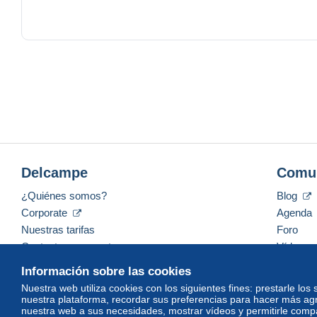
ET POUR FINIR ,,dans les lots ou groupe de marchandise
OU PAS
Delcampe
Comu
¿Quiénes somos?
Blog
Corporate
Agenda
Nuestras tarifas
Foro
Contacte con nosotros
Vídeos
Información sobre las cookies
Nuestra web utiliza cookies con los siguientes fines: prestarle los
nuestra plataforma, recordar sus preferencias para hacer más ag
Español
USD
America/Indiana/Vevay
Mod
nuestra web a sus necesidades, mostrar vídeos y permitirle compar