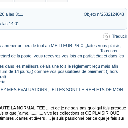
26 a las 3:11
Objeto n°2532124043
a las 14:01
Traducir
s amener un peu de tout au MEILLEUR PRIX,,,faites vous plaisir ,
VOTRE Tous nos
tard de la poste, vous recevrez vos lots en parfait état et dans les
dans les meilleurs délais une fois le règlement reçu mais afin
ximum de 14 jours,(( comme vos possibilitées de paiement )) hors
ral)
erie
(( REGARDEZ MES EVALUATIONS ,, ELLES SONT LE REFLETS DE MON
LITEE ,,, et ce je ne sais pas quoi,qui fais presque
 et que j'aime,,,,,,,,,,,,,
vive les collections et CE PLAISIR QUE
cartes et divers ,,,, je suis passionné par ce que je fais sur