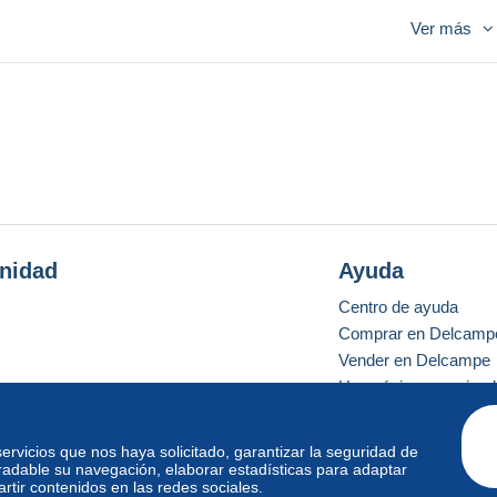
Ver más
s c'est toujours VENDU COMME C'EST,,à vous de decidez si ACHAT
nidad
Ayuda
Centro de ayuda
Comprar en Delcamp
Vender en Delcampe
Una página securizad
 servicios que nos haya solicitado, garantizar la seguridad de
radable su navegación, elaborar estadísticas para adaptar
o estándar
tir contenidos en las redes sociales.