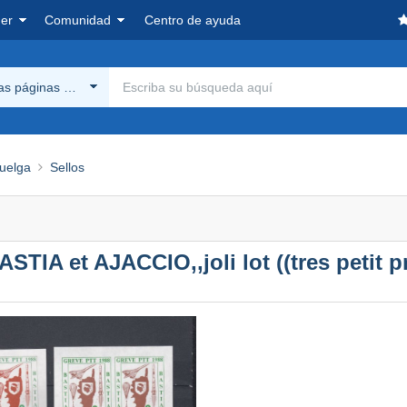
er
Comunidad
Centro de ayuda
las páginas Delcampe
huelga
Sellos
 et AJACCIO,,joli lot ((tres petit pr