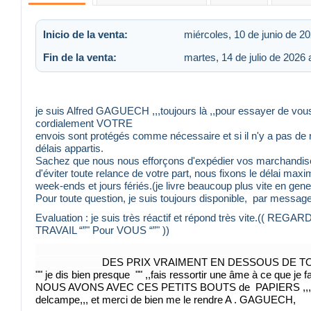
Inicio de la venta:
miércoles, 10 de junio de 20
Fin de la venta:
martes, 14 de julio de 2026 
je suis Alfred GAGUECH ,,,toujours là ,,pour essayer de vou
cordialement 
envois sont protégés comme nécessaire et si il n'y a pas de re
délais appartis.
Sachez que nous nous efforçons d'expédier vos marchandises 
d'éviter toute relance de votre part, nous fixons le délai ma
week-ends et jours fériés.(je livre beaucoup plus vite en gene
Pour toute question, je suis toujours disponible, par messag
Evaluation : je suis très réactif et répond très vite.
TRAVAIL “”" Pour VOUS “”" ))
DES PRIX VRAIMENT EN DESSOUS DE TOUTE LA NORMA
"" je dis bien presque "" ,,fais ressortir une âme à ce que je fais
NOUS AVONS AVEC CES PETITS BOUTS de PAPIERS ,,,timbres ,
delcampe,,, et merci de bien me le rendre A . GAGUECH
,