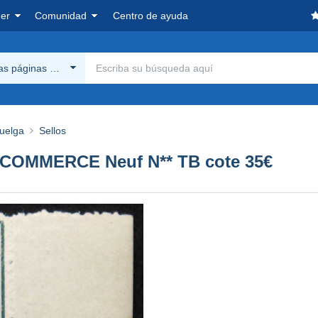
er
Comunidad
Centro de ayuda
las páginas Delcampe
huelga
Sellos
OMMERCE Neuf N** TB cote 35€