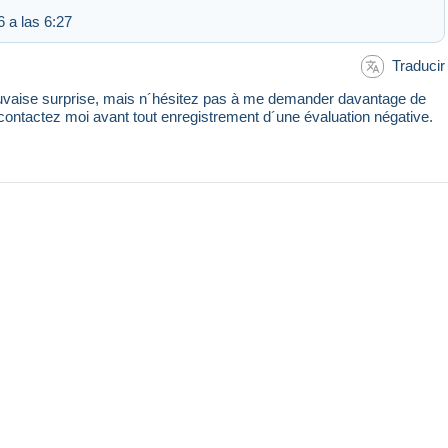
 a las 6:27
Traducir
mauvaise surprise, mais n´hésitez pas à me demander davantage de
 contactez moi avant tout enregistrement d´une évaluation négative.