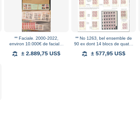
** Faciale. 2000-2022,
** No 1263, bel ensemble de
environ 10.000€ de faciale,
90 ex dont 14 blocs de quatre
majorité carnets TVP rouges
cd (dont 1er jour 31.5.60 et
± 2.889,75 US$
± 577,95 US$
et verts, + divers France semi
dernier jour 6.1.65) et bloc de
modernes,
3