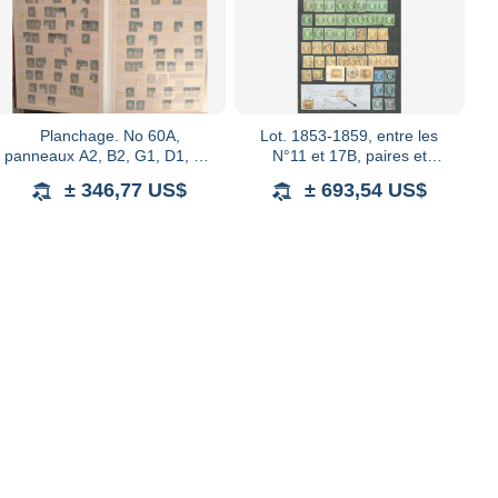
Planchage. No 60A,
Lot. 1853-1859, entre les
panneaux A2, B2, G1, D1, G3
N°11 et 17B, paires et
et D3, plusieurs milliers d'ex
bandes, nuances et obl
± 346,77 US$
± 693,54 US$
dont doubles, multiples et
diverses dont étoiles de
petites variété
couleur, pointillés, et