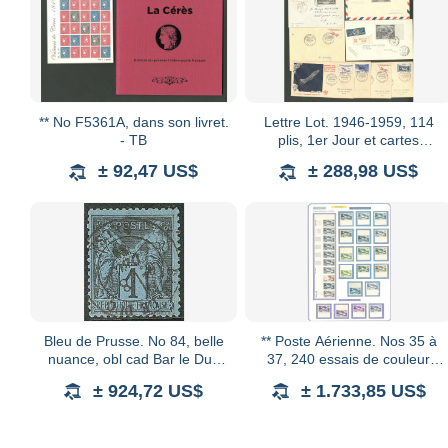
** No F5361A, dans son livret.
Lettre Lot. 1946-1959, 114
- TB
plis, 1er Jour et cartes
maximum, afft N°16 à 37. -
± 92,47 US$
± 288,98 US$
TB
Bleu de Prusse. No 84, belle
** Poste Aérienne. Nos 35 à
nuance, obl cad Bar le Duc
37, 240 essais de couleur
déc 80, infime pli sur une dent
dont nombreuses paires et
± 924,72 US$
± 1.733,85 US$
d'angle mais TB. - R
bandes, superbe et RR