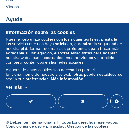
acarrear consecuencias en la cuenta del comprador.
Vídeos
Si las condiciones de venta del vendedor incluyen
cláusulas relativas al pago, estas se considerarán
Ayuda
nulas. Las condiciones de pago de la página web
Delcampe, tal y como se definen en las
condiciones de
Centro de ayuda
Información sobre las cookies
uso
, son las únicas aplicables.
Comprar en Delcampe
Nuestra web utiliza cookies con los siguientes fines: prestarle
Vender en Delcampe
Las compras deben pagarse en un plazo de
14 días
a
los servicios que nos haya solicitado, garantizar la seguridad de
nuestra plataforma, recordar sus preferencias para hacer más
partir de la recepción de la declaración final del
Una página securizada
agradable su navegación, elaborar estadísticas para adaptar
vendedor.
nuestra web a sus necesidades, mostrar vídeos y permitirle
compartir contenidos en las redes sociales.
Algunas de estas cookies son necesarias para el
funcionamiento de nuestro sitio web, otras pueden establecerse
según sus preferencias.
Más información
Ver más
Español
USD
Modo estándar
America/
© Delcampe International srl. Todos los derechos reservados.
Condiciones de uso
y
privacidad
.
Gestión de las cookies