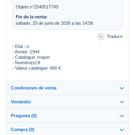
Objeto n°2540517749
Fin de la venta:
sábado, 20 de junio de 2026 a las 14:56
Traducir
- Etat : o
- Année :1944
- Catalogue :mayer
- Numéro(s):8
- Valeur catalogue :400 €
Condiciones de venta
Vendedor
Detalles de las condiciones de venta
Pregunta (0)
Envío
daniel95
100%
(1225x)
Envío tras el pago dentro de los 14 días
Compra (0)