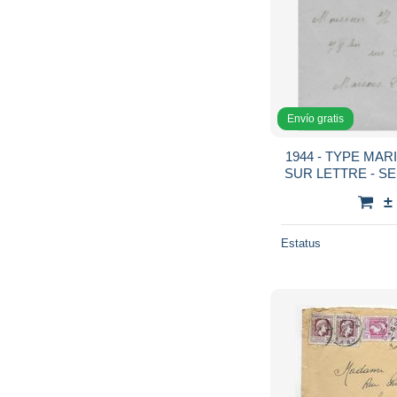
Envío gratis
1944 - TYPE MA
SUR LETTRE - SE
PITHIVIERS (L
±
LA
Estatus