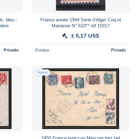
c. bleu -
France année 1944 Série d'Alger Coq et
nière
Marianne N° 633** réf 15917
± 0,17 US$
Privado
Estatus
Privado
Nuevo
2450 France type coq Mercure tres bel