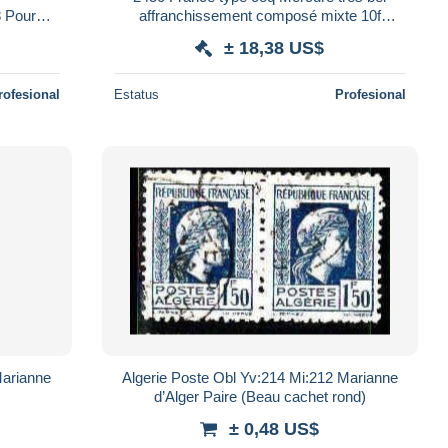
8 Pour
affranchissement composé mixte 10f
r)
Bordeaux 20/12/1948 Lettre (cover)
± 18,38 US$
ixte
rofesional
Estatus
Profesional
Marianne
Algerie Poste Obl Yv:214 Mi:212 Marianne
)
d’Alger Paire (Beau cachet rond)
± 0,48 US$