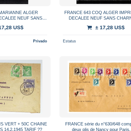
 MARIANNE ALGER
FRANCE 643 COQ ALGER IMPRESSION
 NEUF SANS
DECALEE NEUF S
ARNIERE
17,28 US$
± 17,28 US$
Privado
Estatus
IS VERT + 50C CHAINE
FRANCE série du n°630/648 comp
14.2.1945 TARIF ??
deux plis de Nancy pour Paris