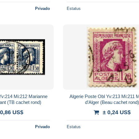
Privado
Estatus
 Yv:214 Mi:212 Marianne
Algerie Poste Obl Yv:213 Mi:211 
nant (TB cachet rond)
d’Alger (Beau cachet rond
 0,86 US$
± 0,24 US$
Privado
Estatus