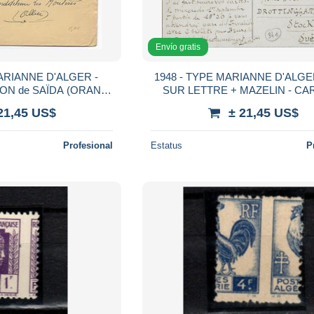
Envío gratis
MARIANNE D'ALGER -
1948 - TYPE MARIANNE D'ALG
ON de SAÏDA (ORAN)
SUR LETTRE + MAZELIN - CA
RDINAIRE" => ALLIER
PARIS => STOCKHOLM (SUED
21,45 US$
± 21,45 US$
DESTINATION !
Profesional
Estatus
P