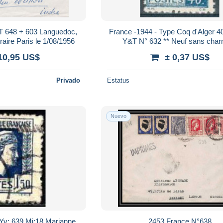
T 648 + 603 Languedoc,
France -1944 - Type Coq d'Alger 40
Oblitération temporaire Paris le 1/08/1956
Y&T N° 632 ** Neuf sans char
10,95 US$
± 0,37 US$
Privado
Estatus
Nuevo
Yv: 639 Mi:18 Marianne
2453 France N°638