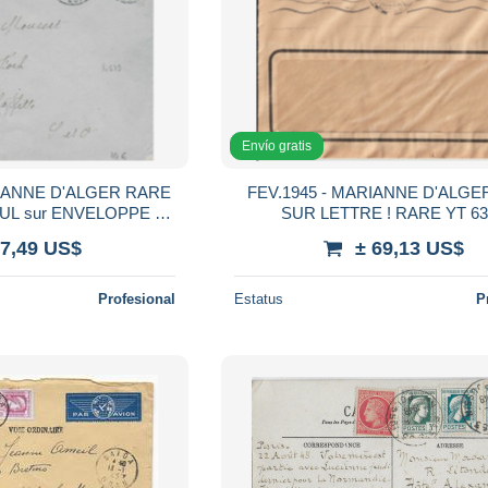
Envío gratis
RIANNE D'ALGER RARE
FEV.1945 - MARIANNE D'ALGE
UL sur ENVELOPPE de
SUR LETTRE ! RARE YT 63
OIRET) => MAISONS-
ENVELOPPE COMMERCIALE de
 7,49 US$
± 69,13 US$
FFITTE
Profesional
Estatus
P