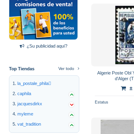
¿Su publicidad aquí?
Top Tiendas
Ver todo
Algerie Poste Obl
d’Alger (
la_postale_phila
±
caphila
Estatus
jacquesdirkx
myleme
vat_tradition