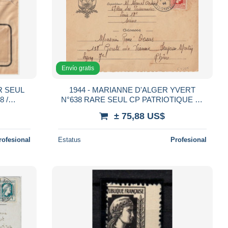
Envío gratis
R SEUL
1944 - MARIANNE D'ALGER YVERT
8 /
N°638 RARE SEUL CP PATRIOTIQUE de
 PARIS
PARIS => LYON
± 75,88 US$
rofesional
Estatus
Profesional