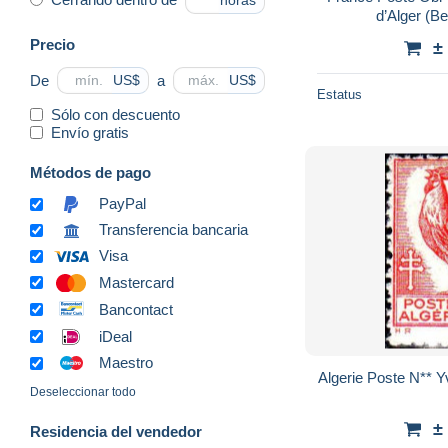
horas
d’Alger (B
Precio
±
De
a
US$
US$
Estatus
Sólo con descuento
Envío gratis
Métodos de pago
PayPal
Transferencia bancaria
Visa
Mastercard
Bancontact
iDeal
Maestro
Algerie Poste N** Y
Deseleccionar todo
±
Residencia del vendedor