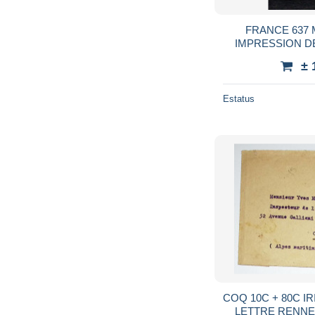
FRANCE 637
IMPRESSION DECALEE
CH
± 
Estatus
COQ 10C + 80C IR
LETTRE RENNES 