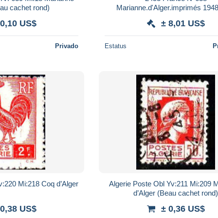
eau cachet rond)
Marianne.d'Alger.imprimés 194
Langon Gironde Lettre (cove
 0,10 US$
± 8,01 US$
affranchissement composé m
Privado
Estatus
P
v:220 Mi:218 Coq d’Alger
Algerie Poste Obl Yv:211 Mi:209 
d’Alger (Beau cachet rond
 0,38 US$
± 0,36 US$