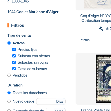
1900-1945
1944 Coq et Maríanne d'Alger
Coq d'Alger N° Y&
Filtros
± 
Tipo de venta
Estatus
Activas
Precios fijos
Subasta con ofertas
Subastas sin pujas
Casa de subastas
Vendidos
Duration
Todas las duraciones
Nuevo desde
Días
France Poste Obl 
Cerrando dentro de