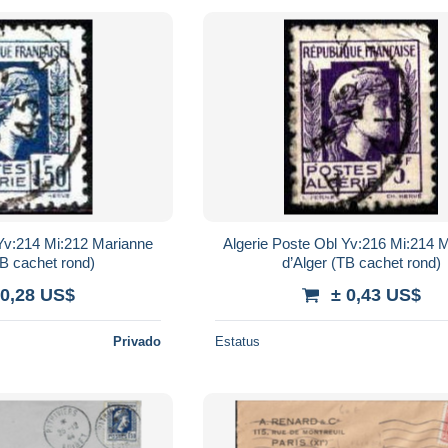
 Yv:214 Mi:212 Marianne
Algerie Poste Obl Yv:216 Mi:214 
TB cachet rond)
d’Alger (TB cachet rond)
 0,28 US$
± 0,43 US$
Privado
Estatus